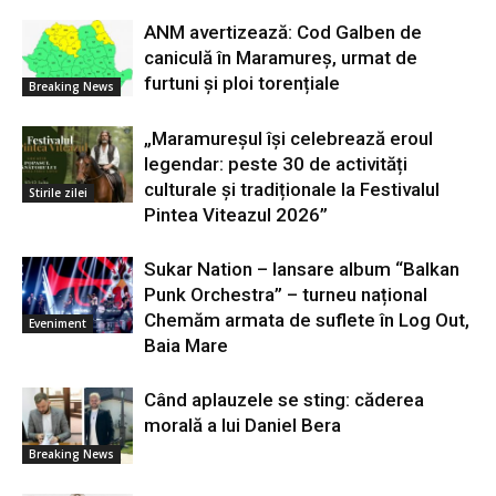
ANM avertizează: Cod Galben de
caniculă în Maramureș, urmat de
furtuni și ploi torențiale
Breaking News
„Maramureșul își celebrează eroul
legendar: peste 30 de activități
culturale și tradiționale la Festivalul
Stirile zilei
Pintea Viteazul 2026”
Sukar Nation – lansare album “Balkan
Punk Orchestra” – turneu național
Chemăm armata de suflete în Log Out,
Eveniment
Baia Mare
Când aplauzele se sting: căderea
morală a lui Daniel Bera
Breaking News