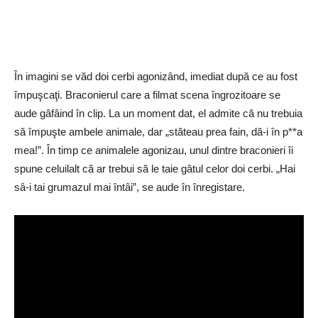
În imagini se văd doi cerbi agonizând, imediat după ce au fost
împuşcaţi. Braconierul care a filmat scena îngrozitoare se
aude gâfâind în clip. La un moment dat, el admite că nu trebuia
să împuşte ambele animale, dar „stăteau prea fain, dă-i în p**a
mea!”. În timp ce animalele agonizau, unul dintre braconieri îi
spune celuilalt că ar trebui să le taie gâtul celor doi cerbi. „Hai
sâ-i tai grumazul mai întâi”, se aude în înregistare.