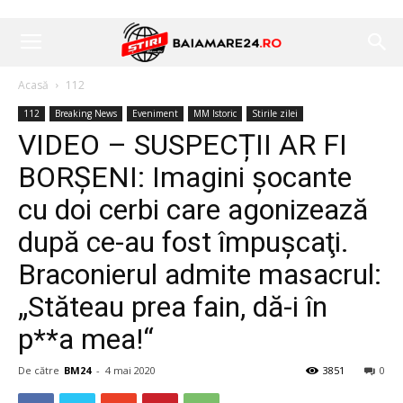
Acasă
112
112
Breaking News
Eveniment
MM Istoric
Stirile zilei
VIDEO – SUSPECȚII AR FI
BORȘENI: Imagini şocante
cu doi cerbi care agonizează
după ce-au fost împuşcaţi.
Braconierul admite masacrul:
„Stăteau prea fain, dă-i în
p**a mea!“
De către
BM24
-
4 mai 2020
3851
0