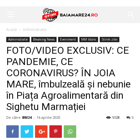
Acasă
Administratie
Administratie
Breaking News
Eveniment
MM Istoric
Stirile zilei
FOTO/VIDEO EXCLUSIV: CE
PANDEMIE, CE
CORONAVIRUS? ÎN JOIA
MARE, îmbulzeală și nebunie
în Piața Agroalimentară din
Sighetu Marmației
De către
BM24
-
16 aprilie 2020
5128
0