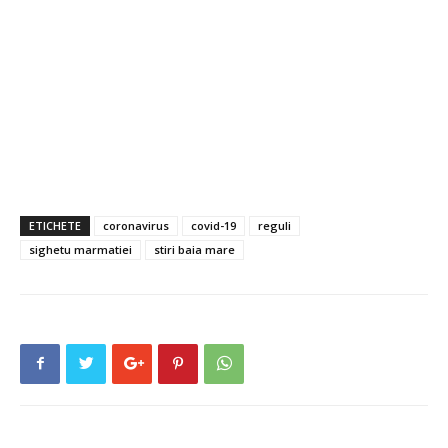
ETICHETE
coronavirus
covid-19
reguli
sighetu marmatiei
stiri baia mare