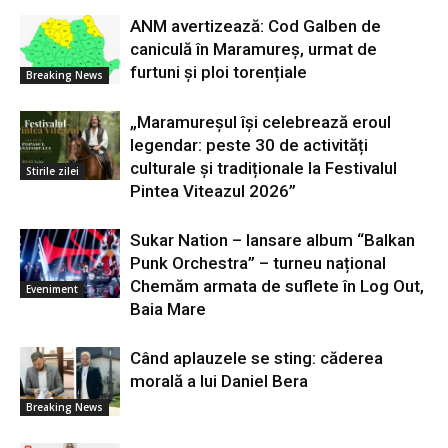
ANM avertizează: Cod Galben de
caniculă în Maramureș, urmat de
furtuni și ploi torențiale
Breaking News
„Maramureșul își celebrează eroul
legendar: peste 30 de activități
culturale și tradiționale la Festivalul
Stirile zilei
Pintea Viteazul 2026”
Sukar Nation – lansare album “Balkan
Punk Orchestra” – turneu național
Chemăm armata de suflete în Log Out,
Eveniment
Baia Mare
Când aplauzele se sting: căderea
morală a lui Daniel Bera
Breaking News