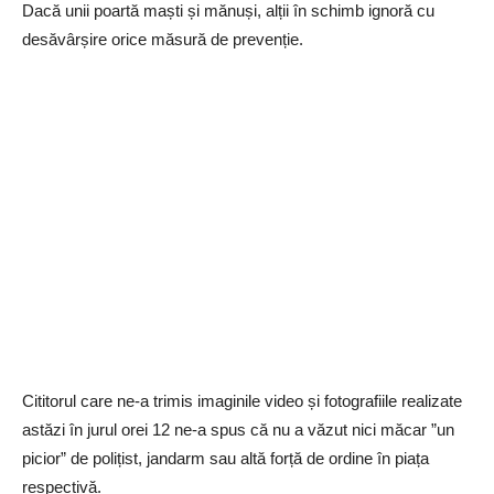
Dacă unii poartă maști și mănuși, alții în schimb ignoră cu
desăvârșire orice măsură de prevenție.
Cititorul care ne-a trimis imaginile video și fotografiile realizate
astăzi în jurul orei 12 ne-a spus că nu a văzut nici măcar ”un
picior” de polițist, jandarm sau altă forță de ordine în piața
respectivă.