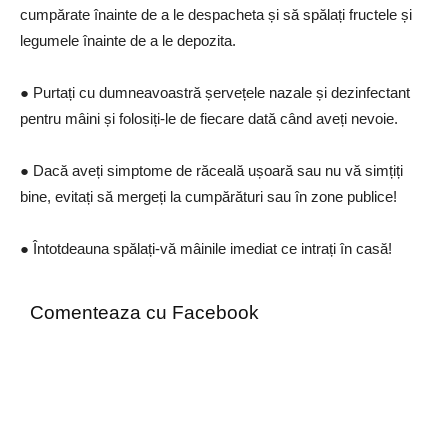
cumpărate înainte de a le despacheta și să spălați fructele și
legumele înainte de a le depozita.
● Purtați cu dumneavoastră șervețele nazale și dezinfectant
pentru mâini și folosiți-le de fiecare dată când aveți nevoie.
● Dacă aveți simptome de răceală ușoară sau nu vă simțiți
bine, evitați să mergeți la cumpărături sau în zone publice!
● Întotdeauna spălați-vă mâinile imediat ce intrați în casă!
Comenteaza cu Facebook