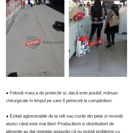
● Folosiți masca de protecție și, dacă este posibil, mănuși
chirurgicale în timpul pe care îl petreceți la cumpărături.
● Evitați aglomerațiile de la raft sau cozile din piețe și reveniți
atunci când este mai liber! Producătorii și distribuitorii de
alimente au dat repetate asigurări că nu există probleme cu