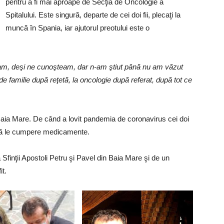
pentru a fi mai aproape de Secţia de Oncologie a
Spitalului. Este singură, departe de cei doi fii, plecaţi la
muncă în Spania, iar ajutorul preotului este o
iam, deşi ne cunoşteam, dar n-am ştiut până nu am văzut
de familie după reţetă, la oncologie după referat, după tot ce
n Baia Mare. De când a lovit pandemia de coronavirus cei doi
t să le cumpere medicamente.
 Sfinţii Apostoli Petru şi Pavel din Baia Mare şi de un
it.