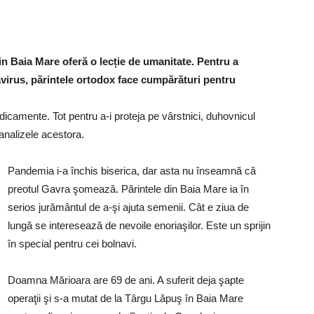
n Baia Mare oferă o lecție de umanitate. Pentru a
avirus, părintele ortodox face cumpărături pentru
icamente. Tot pentru a-i proteja pe vârstnici, duhovnicul
analizele acestora.
Pandemia i-a închis biserica, dar asta nu înseamnă că
preotul Gavra şomează. Părintele din Baia Mare ia în
serios jurământul de a-şi ajuta semenii. Cât e ziua de
lungă se interesează de nevoile enoriaşilor. Este un sprijin
în special pentru cei bolnavi.
Doamna Mărioara are 69 de ani. A suferit deja şapte
operaţii şi s-a mutat de la Târgu Lăpuş în Baia Mare