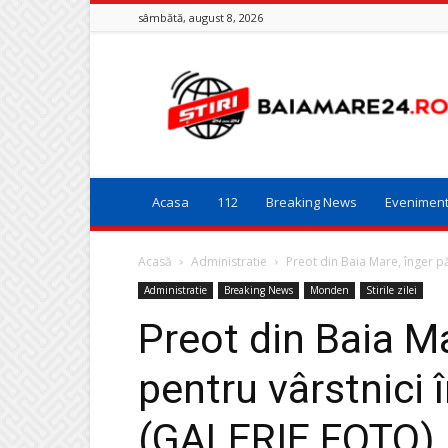
sâmbătă, august 8, 2026
Baia
Mare
24
Acasa
112
Breaking News
Evenimen
Acasă
Administratie
Preot din Baia Mare, înger p
Administratie
Breaking News
Monden
Stirile zilei
Preot din Baia Ma
pentru vârstnici
(GALERIE FOTO)