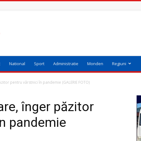
t
National
Sport
Administratie
Monden
Regiuni
ăzitor pentru vârstnici în pandemie (GALERIE FOTO)
re, înger păzitor
 în pandemie