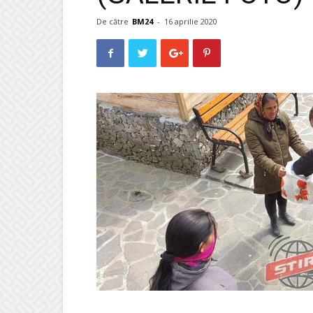
De către
BM24
-
16 aprilie 2020