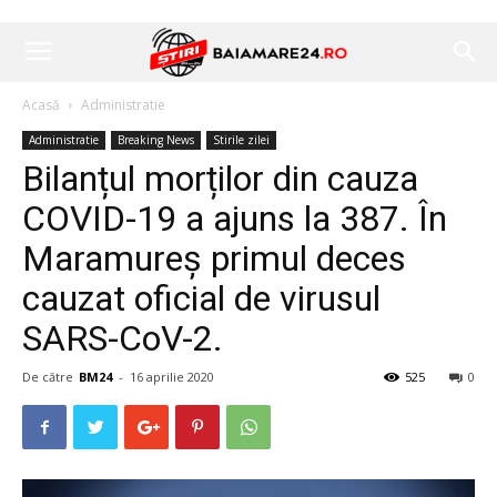
Acasă
Administratie
Administratie
Breaking News
Stirile zilei
Bilanțul morților din cauza
COVID-19 a ajuns la 387. În
Maramureș primul deces
cauzat oficial de virusul
SARS-CoV-2.
De către
BM24
-
16 aprilie 2020
525
0