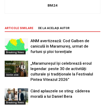
BM24
ARTICOLE SIMILARE
DE LA ACELAȘI AUTOR
ANM avertizează: Cod Galben de
caniculă în Maramureș, urmat de
furtuni și ploi torențiale
Breaking News
„Maramureșul își celebrează eroul
legendar: peste 30 de activități
culturale și tradiționale la Festivalul
Stirile zilei
Pintea Viteazul 2026”
Când aplauzele se sting: căderea
morală a lui Daniel Bera
Breaking News