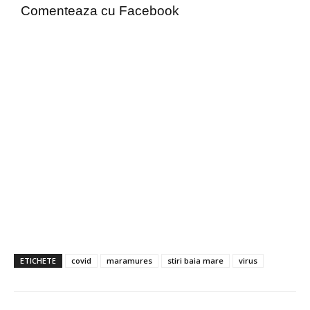
Comenteaza cu Facebook
ETICHETE
covid
maramures
stiri baia mare
virus