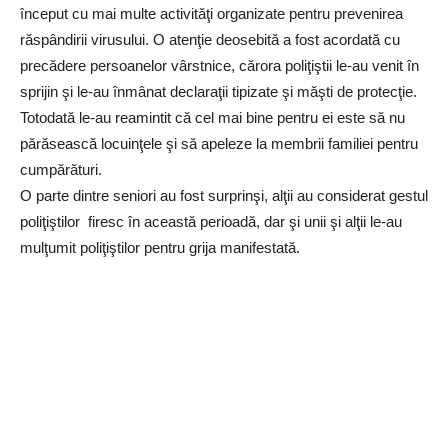
început cu mai multe activităţi organizate pentru prevenirea
răspândirii virusului. O atenţie deosebită a fost acordată cu
precădere persoanelor vârstnice, cărora poliţiştii le-au venit în
sprijin şi le-au înmânat declaraţii tipizate şi măşti de protecţie.
Totodată le-au reamintit că cel mai bine pentru ei este să nu
părăsească locuinţele şi să apeleze la membrii familiei pentru
cumpărături.
O parte dintre seniori au fost surprinşi, alţii au considerat gestul
poliţiştilor firesc în această perioadă, dar şi unii şi alţii le-au
mulţumit poliţiştilor pentru grija manifestată.