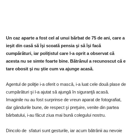
Un caz aparte a fost cel al unui bărbat de 75 de ani, care a
ieşit din casă să îşi scoată pensia şi să îşi facă
cumpărături, iar poliţistul care l-a oprit a observat că
acesta nu se simte foarte bine. Bătrânul a recunoscut că e
tare obosit şi nu ştie cum va ajunge acasă.
Agentul de poliţie i-a oferit o mască, i-a luat cele două plase de
cumpărături şi l-a ajutat să ajungă în siguranţă acasă.
Imaginile nu au fost surprinse de vreun aparat de fotografiat,
dar gândurile bune, de respect şi preţuire, venite din partea
bărbatului, i-au făcut ziua mai bună colegului nostru.
Dincolo de sfaturi sunt gesturile, iar acum bătrânii au nevoie