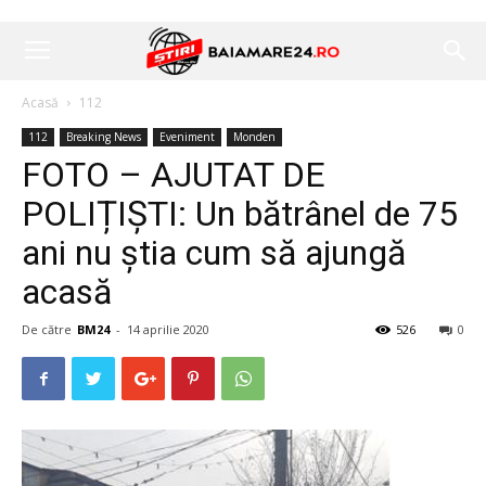
Acasă
112
112
Breaking News
Eveniment
Monden
FOTO – AJUTAT DE
POLIȚIȘTI: Un bătrânel de 75
ani nu știa cum să ajungă
acasă
De către
BM24
-
14 aprilie 2020
526
0