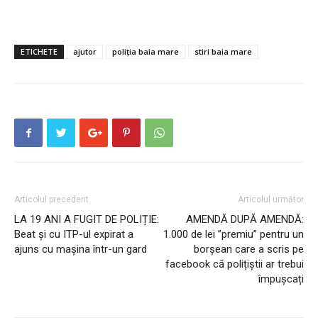
ETICHETE
ajutor
poliția baia mare
stiri baia mare
Articolul precedent
Articolul următor
LA 19 ANI A FUGIT DE POLIȚIE:
AMENDĂ DUPĂ AMENDĂ:
Beat și cu ITP-ul expirat a
1.000 de lei ”premiu” pentru un
ajuns cu mașina într-un gard
borșean care a scris pe
facebook că polițiștii ar trebui
împușcați