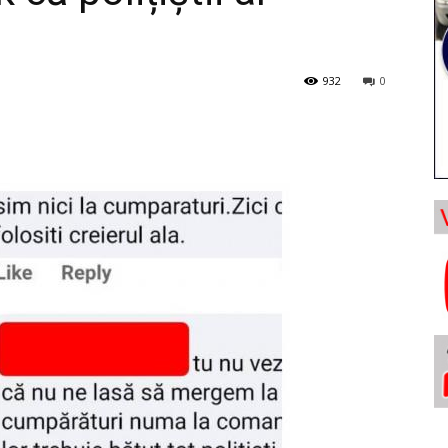
932
0