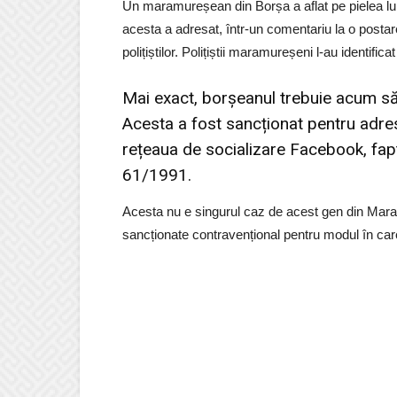
Un maramureșean din Borșa a aflat pe pielea lui 
acesta a adresat, într-un comentariu la o postar
polițiștilor. Polițiștii maramureșeni l-au identifi
Mai exact, borșeanul trebuie acum să
Acesta a fost sancționat pentru adres
rețeaua de socializare Facebook, fap
61/1991.
Acesta nu e singurul caz de acest gen din Mara
sancționate contravențional pentru modul în ca