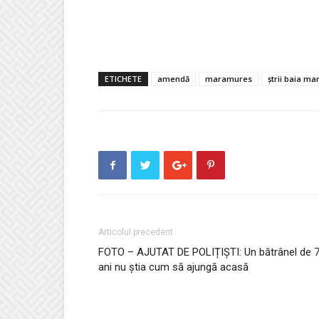
ETICHETE
amendă
maramures
ștrii baia ma
Articolul precedent
FOTO – AJUTAT DE POLIȚIȘTI: Un bătrânel de 
ani nu știa cum să ajungă acasă