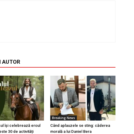
I AUTOR
Breaking News
l își celebrează eroul
Când aplauzele se sting: căderea
ste 30 de activități
morală a lui Daniel Bera