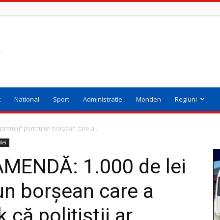
t
National
Sport
Administratie
Monden
Regiuni
remiu” pentru un borșean care a...
ilei
ENDĂ: 1.000 de lei
un borșean care a
că polițiștii ar