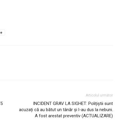
re
Articolul următor
75
INCIDENT GRAV LA SIGHET: Polițiștii sunt
acuzați că au bătut un tânăr și l-au dus la nebuni.
A fost arestat preventiv (ACTUALIZARE)