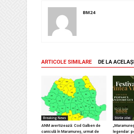
BM24
ARTICOLE SIMILARE
DE LA ACELAȘ
Breaking News
Stirile zilei
ANM avertizează: Cod Galben de
„Maramureșu
caniculă în Maramureș, urmat de
legendar: pe