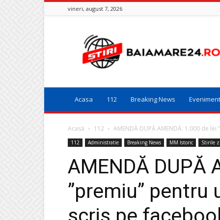
vineri, august 7, 2026
Baia
Mare
24
Acasa
112
Breaking News
Evenimen
Acasă
112
AMENDĂ DUPĂ AMENDĂ: 1.000 de lei ”p
112
Administratie
Breaking News
MM Istoric
Stirile z
AMENDĂ DUPĂ AM
”premiu” pentru 
scris pe facebook 