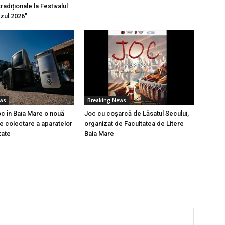
tradiționale la Festivalul
azul 2026”
ews
Breaking News
oc în Baia Mare o nouă
Joc cu coșarcă de Lăsatul Secului,
 colectare a aparatelor
organizat de Facultatea de Litere
zate
Baia Mare