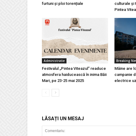
furtuni și ploi torențiale
culturale și 
Pintea Vite
Administratie
Breaking N
Festivalul „Pintea Viteazul” readuce
Mâine are l
atmosfera haiducească în inima Băii
campanie de
Mari, pe 23-25 mai 2025
electrice u
LĂSAȚI UN MESAJ