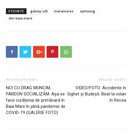
ETICHETE
galasy s20
maramures
samsung
stiri baia mare
Articolul precedent
Articolul următor
NOI CU DRAG MUNCIM,
VIDEO/FOTO: Accidente în
PARDON SOCIALIZĂM: Așa se
Sighet și Budești. Beat la volan
face curățenia de primăvară în
în Recea
Baia Mare în plină pandemie de
COVID-19 (GALERIE FOTO)