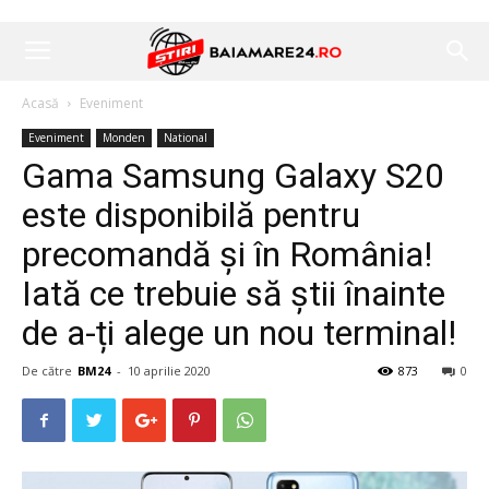
Acasă
Eveniment
Eveniment
Monden
National
Gama Samsung Galaxy S20
este disponibilă pentru
precomandă și în România!
Iată ce trebuie să știi înainte
de a-ți alege un nou terminal!
De către
BM24
-
10 aprilie 2020
873
0