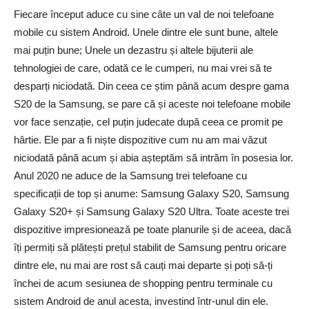
Fiecare început aduce cu sine câte un val de noi telefoane
mobile cu sistem Android. Unele dintre ele sunt bune, altele
mai puțin bune; Unele un dezastru și altele bijuterii ale
tehnologiei de care, odată ce le cumperi, nu mai vrei să te
desparți niciodată. Din ceea ce știm până acum despre gama
S20 de la Samsung, se pare că și aceste noi telefoane mobile
vor face senzație, cel puțin judecate după ceea ce promit pe
hârtie. Ele par a fi niște dispozitive cum nu am mai văzut
niciodată până acum și abia așteptăm să intrăm în posesia lor.
Anul 2020 ne aduce de la Samsung trei telefoane cu
specificații de top și anume: Samsung Galaxy S20, Samsung
Galaxy S20+ și Samsung Galaxy S20 Ultra. Toate aceste trei
dispozitive impresionează pe toate planurile și de aceea, dacă
îți permiți să plătești prețul stabilit de Samsung pentru oricare
dintre ele, nu mai are rost să cauți mai departe și poți să-ți
închei de acum sesiunea de shopping pentru terminale cu
sistem Android de anul acesta, investind într-unul din ele.