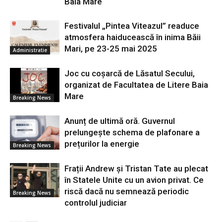
Baia Mare
Festivalul „Pintea Viteazul” readuce
atmosfera haiducească în inima Băii
Mari, pe 23-25 mai 2025
Administratie
Joc cu coșarcă de Lăsatul Secului,
organizat de Facultatea de Litere Baia
Mare
Breaking News
Anunț de ultimă oră. Guvernul
prelungește schema de plafonare a
prețurilor la energie
Breaking News
Frații Andrew și Tristan Tate au plecat
în Statele Unite cu un avion privat. Ce
riscă dacă nu semnează periodic
Breaking News
controlul judiciar