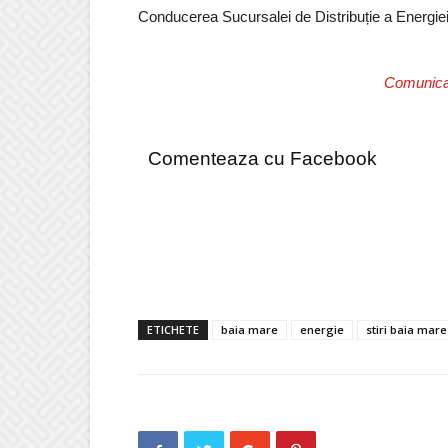
Conducerea Sucursalei de Distribuție a Energie
Comunicat
Comenteaza cu Facebook
ETICHETE
baia mare
energie
stiri baia mare