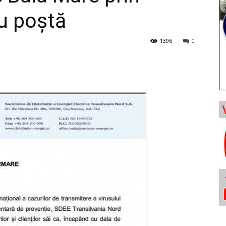
au poștă
1396
0