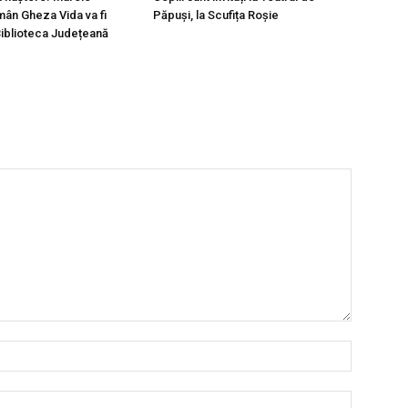
mân Gheza Vida va fi
Păpuși, la Scufița Roșie
Biblioteca Județeană