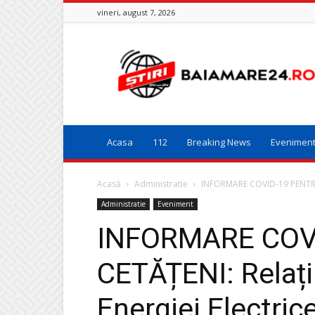
vineri, august 7, 2026
Baia
Mare
24
Acasa
112
Breaking News
Evenimen
Acasă
Administratie
INFORMARE COVID-19 PENTRU CE
Administratie
Eveniment
INFORMARE COV
CETĂȚENI: Relații
Energiei Electric