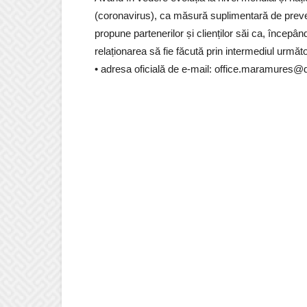
(coronavirus), ca măsură suplimentară de prev
propune partenerilor și clienților săi ca, încep
relaționarea să fie făcută prin intermediul urmă
• adresa oficială de e-mail:
office.maramures@dis