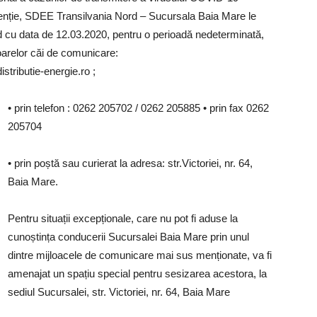
enție, SDEE Transilvania Nord – Sucursala Baia Mare le
ând cu data de 12.03.2020, pentru o perioadă nedeterminată,
toarelor căi de comunicare:
tributie-energie.ro
;
• prin telefon : 0262 205702 / 0262 205885 • prin fax 0262
205704
• prin poștă sau curierat la adresa: str.Victoriei, nr. 64,
Baia Mare.
Pentru situații excepționale, care nu pot fi aduse la
cunoștința conducerii Sucursalei Baia Mare prin unul
dintre mijloacele de comunicare mai sus menționate, va fi
amenajat un spațiu special pentru sesizarea acestora, la
sediul Sucursalei, str. Victoriei, nr. 64, Baia Mare