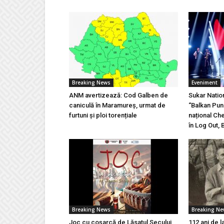
Breaking News
Eveniment
ANM avertizează: Cod Galben de
Sukar Natio
caniculă în Maramureș, urmat de
“Balkan Pun
furtuni și ploi torențiale
național Ch
în Log Out, 
Breaking News
Breaking N
Joc cu coșarcă de Lăsatul Secului,
112 ani de l