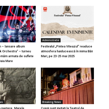
Administratie
n – lansare album
Festivalul „Pintea Viteazul” readuce
k Orchestra” – turneu
atmosfera haiducească în inima Băii
emăm armata de suflete
Mari, pe 23-25 mai 2025
Baia Mare
ews
Breaking News
a naștere. Marele
Copiii sunt invitați la Teatrul de