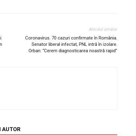
Articolul următor
i:
Coronavirus. 70 cazuri confirmate în România.
în
Senator liberal infectat, PNL intră în izolare.
”
Orban: “Cerem diagnosticarea noastră rapid”
I AUTOR