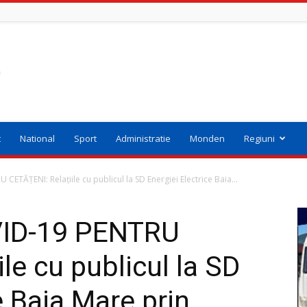
t
National
Sport
Administratie
Monden
Regiuni
TĂȚENI: Relațiile cu publicul la SD Energiei Electrice Baia...
ID-19 PENTRU
le cu publicul la SD
e Baia Mare prin