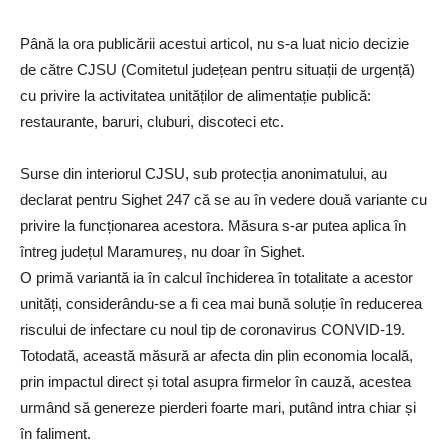
Până la ora publicării acestui articol, nu s-a luat nicio decizie
de către CJSU (Comitetul județean pentru situații de urgență)
cu privire la activitatea unităților de alimentație publică:
restaurante, baruri, cluburi, discoteci etc.
Surse din interiorul CJSU, sub protecția anonimatului, au
declarat pentru Sighet 247 că se au în vedere două variante cu
privire la funcționarea acestora. Măsura s-ar putea aplica în
întreg județul Maramureș, nu doar în Sighet.
O primă variantă ia în calcul închiderea în totalitate a acestor
unități, considerându-se a fi cea mai bună soluție în reducerea
riscului de infectare cu noul tip de coronavirus CONVID-19.
Totodată, această măsură ar afecta din plin economia locală,
prin impactul direct și total asupra firmelor în cauză, acestea
urmând să genereze pierderi foarte mari, putând intra chiar și
în faliment.