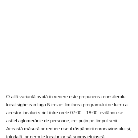
O altă variantă avută în vedere este propunerea consilierului
local sighetean Iuga Nicolae: limitarea programului de lucru a
acestor localuri strict între orele 07:00 – 18:00, evitându-se
astfel aglomerările de persoane, cel puțin pe timpul serii.
Această măsură ar reduce riscul răspândirii coronavirusului și,
totodată, ar permite localurilor să supraviețuiască.