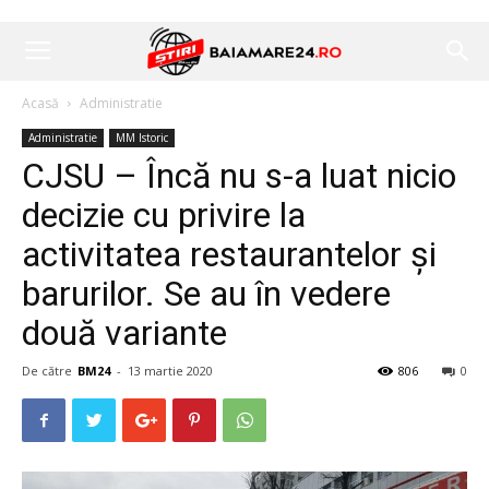
Acasă
Administratie
Administratie
MM Istoric
CJSU – Încă nu s-a luat nicio
decizie cu privire la
activitatea restaurantelor și
barurilor. Se au în vedere
două variante
De către
BM24
-
13 martie 2020
806
0