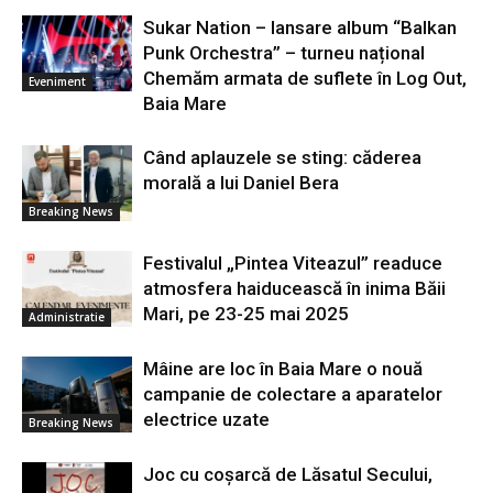
Sukar Nation – lansare album “Balkan
Punk Orchestra” – turneu național
Chemăm armata de suflete în Log Out,
Eveniment
Baia Mare
Când aplauzele se sting: căderea
morală a lui Daniel Bera
Breaking News
Festivalul „Pintea Viteazul” readuce
atmosfera haiducească în inima Băii
Mari, pe 23-25 mai 2025
Administratie
Mâine are loc în Baia Mare o nouă
campanie de colectare a aparatelor
electrice uzate
Breaking News
Joc cu coșarcă de Lăsatul Secului,