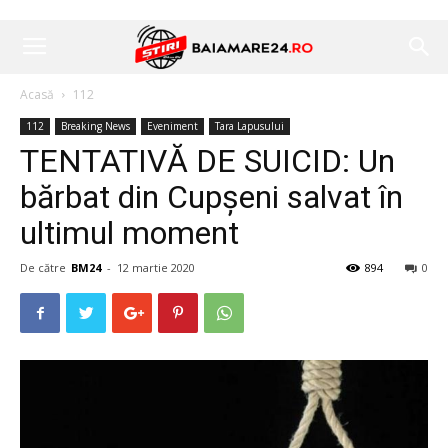
Acasă
112
112
Breaking News
Eveniment
Tara Lapusului
TENTATIVĂ DE SUICID: Un
bărbat din Cupșeni salvat în
ultimul moment
De către
BM24
-
12 martie 2020
894
0