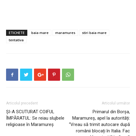
ETICHETE
baia mare
maramures
stiri baia mare
tentativa
Articolul precedent
Articolul următor
ȘI-A SCUTURAT COIFUL
Primarul din Borșa,
ÎMPĂRATUL: Se reiau slujbele
Maramureș, apel la autorități:
religioase în Maramureș
“Vreau să trimit autocare după
românii blocați în Italia. Fac