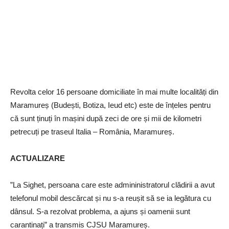
Revolta celor 16 persoane domiciliate în mai multe localități din
Maramureș (Budești, Botiza, Ieud etc) este de înțeles pentru
că sunt ținuți în mașini după zeci de ore și mii de kilometri
petrecuți pe traseul Italia – România, Maramureș.
ACTUALIZARE
”La Sighet, persoana care este admininistratorul clădirii a avut
telefonul mobil descărcat și nu s-a reușit să se ia legătura cu
dânsul. S-a rezolvat problema, a ajuns și oamenii sunt
carantinați” a transmis CJSU Maramureș.