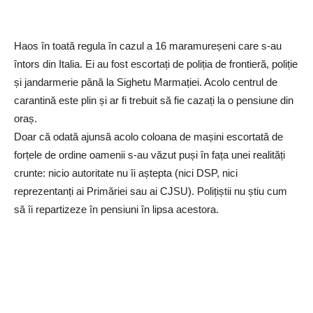
Haos în toată regula în cazul a 16 maramureșeni care s-au
întors din Italia. Ei au fost escortați de poliția de frontieră, poliție
și jandarmerie până la Sighetu Marmației. Acolo centrul de
carantină este plin și ar fi trebuit să fie cazați la o pensiune din
oraș.
Doar că odată ajunsă acolo coloana de mașini escortată de
forțele de ordine oamenii s-au văzut puși în fața unei realități
crunte: nicio autoritate nu îi aștepta (nici DSP, nici
reprezentanți ai Primăriei sau ai CJSU). Polițiștii nu știu cum
să îi repartizeze în pensiuni în lipsa acestora.