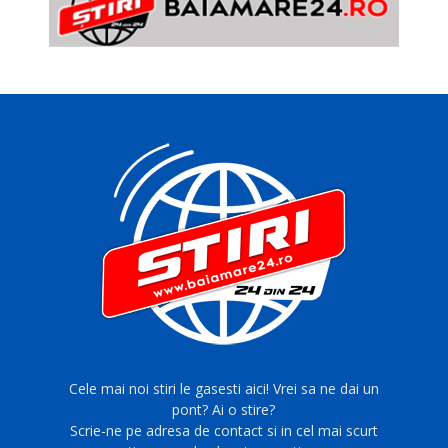
Cele mai noi stiri le gasesti aici! Vrei sa ne dai un
pont? Ai o stire?
Scrie-ne pe adresa de contact si in cel mai scurt