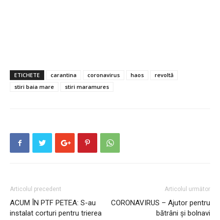
ETICHETE
carantina
coronavirus
haos
revoltă
stiri baia mare
stiri maramures
Articolul precedent
Articolul următor
ACUM ÎN PTF PETEA: S-au
CORONAVIRUS – Ajutor pentru
instalat corturi pentru trierea
bătrâni și bolnavi