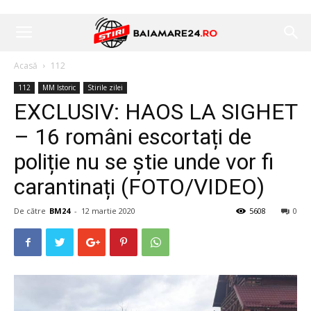
Acasă
112
112
MM Istoric
Stirile zilei
EXCLUSIV: HAOS LA SIGHET
– 16 români escortați de
poliție nu se știe unde vor fi
carantinați (FOTO/VIDEO)
De către
BM24
-
12 martie 2020
5608
0