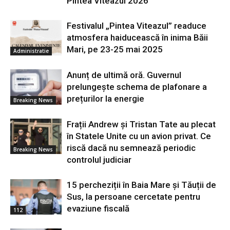
Pintea Viteazul 2026”
Festivalul „Pintea Viteazul” readuce
atmosfera haiducească în inima Băii
Mari, pe 23-25 mai 2025
Administratie
Anunț de ultimă oră. Guvernul
prelungește schema de plafonare a
prețurilor la energie
Breaking News
Frații Andrew și Tristan Tate au plecat
în Statele Unite cu un avion privat. Ce
riscă dacă nu semnează periodic
Breaking News
controlul judiciar
15 percheziții în Baia Mare și Tăuții de
Sus, la persoane cercetate pentru
evaziune fiscală
112