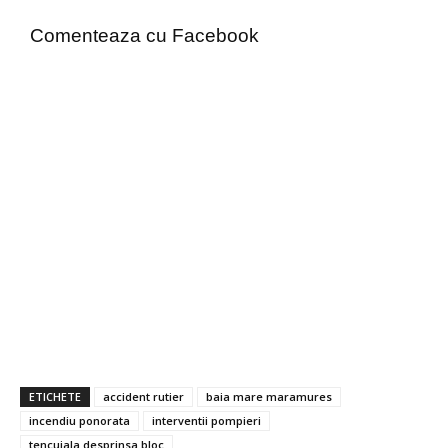
Comenteaza cu Facebook
ETICHETE
accident rutier
baia mare maramures
incendiu ponorata
interventii pompieri
tencuiala desprinsa bloc