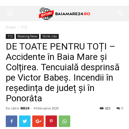
Acasă
112
112
Breaking News
Stirile zilei
DE TOATE PENTRU TOȚI –
Accidente în Baia Mare și
Colțirea. Tencuială desprinsă
pe Victor Babeș. Incendii în
reședința de județ și în
Ponorâta
De către
BM24
-
4 februarie 2020
625
0