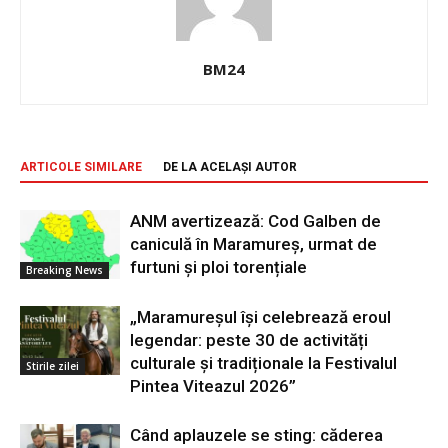
BM24
ARTICOLE SIMILARE
DE LA ACELAȘI AUTOR
ANM avertizează: Cod Galben de
caniculă în Maramureș, urmat de
furtuni și ploi torențiale
Breaking News
„Maramureșul își celebrează eroul
legendar: peste 30 de activități
culturale și tradiționale la Festivalul
Stirile zilei
Pintea Viteazul 2026”
Când aplauzele se sting: căderea