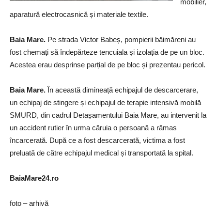
mobilier,
aparatură electrocasnică și materiale textile.
Baia Mare.
Pe strada Victor Babeș, pompierii băimăreni au
fost chemați să îndepărteze tencuiala și izolația de pe un bloc.
Acestea erau desprinse parțial de pe bloc și prezentau pericol.
Baia Mare.
În această dimineață echipajul de descarcerare,
un echipaj de stingere și echipajul de terapie intensivă mobilă
SMURD, din cadrul Detașamentului Baia Mare, au intervenit la
un accident rutier în urma căruia o persoană a rămas
încarcerată. După ce a fost descarcerată, victima a fost
preluată de către echipajul medical și transportată la spital.
BaiaMare24.ro
foto – arhivă