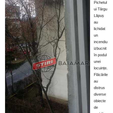
Pichetul
ui Târgu
Lăpuș
au
lichidat
un
incendiu
izbucnit
în podul
unei
locuințe.
Flăcările
au
distrus
diverse
obiecte
de