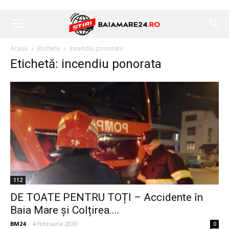
Acasă
Etichete
Incendiu ponorata
Etichetă: incendiu ponorata
112
DE TOATE PENTRU TOȚI – Accidente în
Baia Mare și Colțirea....
BM24
-
4 februarie 2020
0