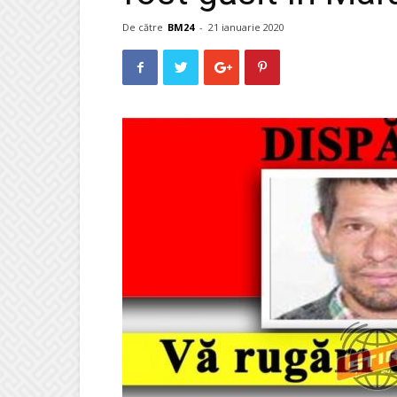
De către
BM24
-
21 ianuarie 2020