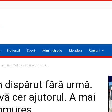
t
National
Sport
Administratie
Monden
Regiuni
ilia și Poliția vă cer ajutorul. A...
 dispărut fără urmă.
 vă cer ajutorul. A mai
ramureș