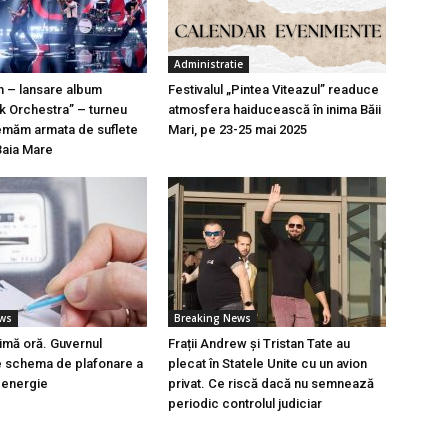
Administratie
n – lansare album
Festivalul „Pintea Viteazul” readuce
k Orchestra” – turneu
atmosfera haiducească în inima Băii
emăm armata de suflete
Mari, pe 23-25 mai 2025
Baia Mare
ews
Breaking News
timă oră. Guvernul
Frații Andrew și Tristan Tate au
e schema de plafonare a
plecat în Statele Unite cu un avion
a energie
privat. Ce riscă dacă nu semnează
periodic controlul judiciar