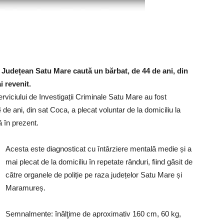
ie Județean Satu Mare caută un bărbat, de 44 de ani, din
i revenit.
Serviciului de Investigații Criminale Satu Mare au fost
 de ani, din sat Coca, a plecat voluntar de la domiciliu la
ă în prezent.
Acesta este diagnosticat cu întârziere mentală medie și a
mai plecat de la domiciliu în repetate rânduri, fiind găsit de
către organele de poliție pe raza județelor Satu Mare și
Maramureș.
Semnalmente: înălţime de aproximativ 160 cm, 60 kg,