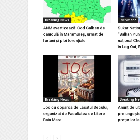
Breaking News
Eveniment
ANM avertizează: Cod Galben de
Sukar Natio
caniculă în Maramureș, urmat de
“Balkan Pun
furtuni și ploi torențiale
național Ch
în Log Out, 
Breaking News
Breaking N
Joc cu coșarcă de Lăsatul Secului,
Anunț de ul
organizat de Facultatea de Litere
prelungeșt
Baia Mare
prețurilor l