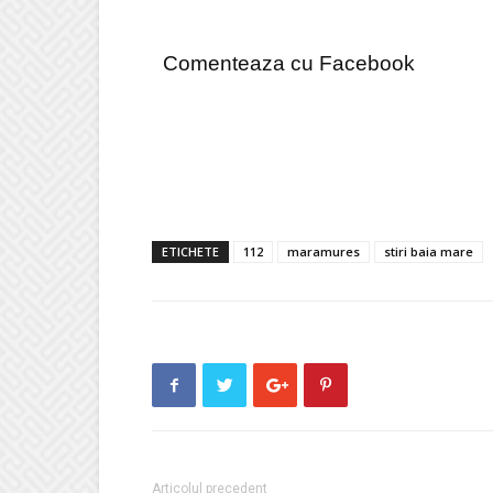
Comenteaza cu Facebook
ETICHETE
112
maramures
stiri baia mare
Articolul precedent