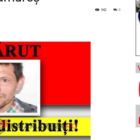
542
0