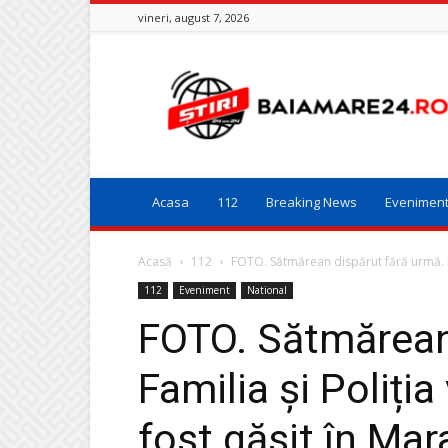
vineri, august 7, 2026
Baia
Mare
24
Acasa
112
Breaking News
Evenimen
Acasă
112
FOTO. Sătmărean dispărut fără urmă. Fam
112
Eveniment
National
FOTO. Sătmărean
Familia și Poliția
fost găsit în Ma