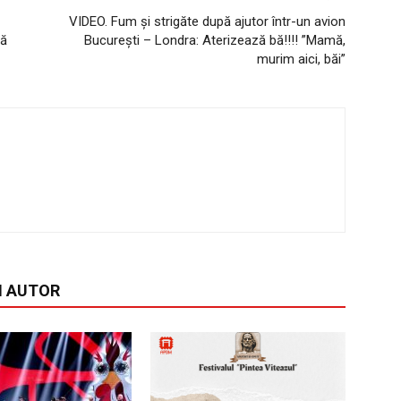
VIDEO. Fum și strigăte după ajutor într-un avion
ță
București – Londra: Aterizează bă!!!! ”Mamă,
murim aici, băi”
I AUTOR