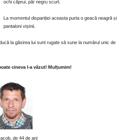
ochi căprui, păr negru scurt.
La momentul dispariției aceasta purta o geacă neagră și
pantaloni vișinii.
ducă la găsirea lui sunt rugate să sune la numărul unic de
i, poate cineva l-a văzut! Mulțumim!
acob, de 44 de ani