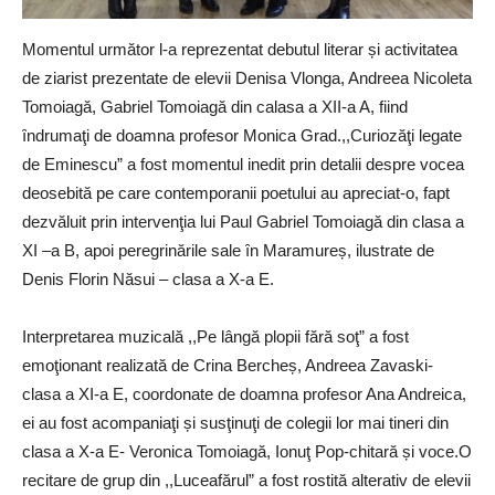
Momentul următor l-a reprezentat debutul literar și activitatea
de ziarist prezentate de elevii Denisa Vlonga, Andreea Nicoleta
Tomoiagă, Gabriel Tomoiagă din calasa a XII-a A, fiind
ȋndrumaţi de doamna profesor Monica Grad.,,Curiozăţi legate
de Eminescu” a fost momentul inedit prin detalii despre vocea
deosebită pe care contemporanii poetului au apreciat-o, fapt
dezvăluit prin intervenţia lui Paul Gabriel Tomoiagă din clasa a
XI –a B, apoi peregrinările sale ȋn Maramureș, ilustrate de
Denis Florin Năsui – clasa a X-a E.
Interpretarea muzicală ,,Pe lângă plopii fără soţ” a fost
emoţionant realizată de Crina Bercheș, Andreea Zavaski-
clasa a XI-a E, coordonate de doamna profesor Ana Andreica,
ei au fost acompaniaţi și susţinuţi de colegii lor mai tineri din
clasa a X-a E- Veronica Tomoiagă, Ionuţ Pop-chitară și voce.O
recitare de grup din ,,Luceafărul” a fost rostită alterativ de elevii