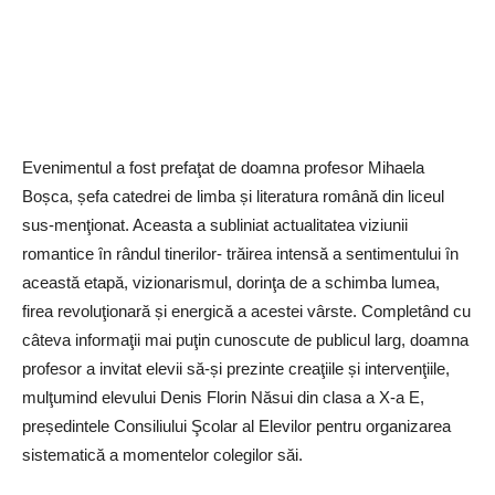
Evenimentul a fost prefaţat de doamna profesor Mihaela
Boșca, șefa catedrei de limba și literatura română din liceul
sus-menţionat. Aceasta a subliniat actualitatea viziunii
romantice ȋn rândul tinerilor- trăirea intensă a sentimentului ȋn
această etapă, vizionarismul, dorinţa de a schimba lumea,
firea revoluţionară și energică a acestei vârste. Completând cu
câteva informaţii mai puţin cunoscute de publicul larg, doamna
profesor a invitat elevii să-și prezinte creaţiile și intervenţiile,
mulţumind elevului Denis Florin Năsui din clasa a X-a E,
președintele Consiliului Şcolar al Elevilor pentru organizarea
sistematică a momentelor colegilor săi.