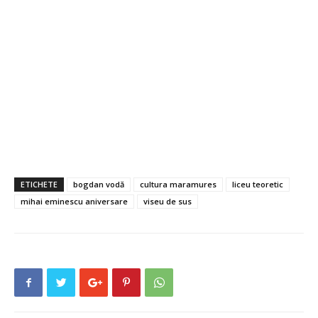
ETICHETE
bogdan vodă
cultura maramures
liceu teoretic
mihai eminescu aniversare
viseu de sus