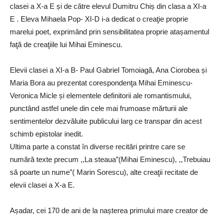
clasei a X-a E și de către elevul Dumitru Chiș din clasa a XI-a
E . Eleva Mihaela Pop- XI-D i-a dedicat o creaţie proprie
marelui poet, exprimând prin sensibilitatea proprie atașamentul
faţă de creaţiile lui Mihai Eminescu.
Elevii clasei a XI-a B- Paul Gabriel Tomoiagă, Ana Ciorobea și
Maria Bora au prezentat corespondenţa Mihai Eminescu-
Veronica Micle și elementele definitorii ale romantismului,
punctând astfel unele din cele mai frumoase mărturii ale
sentimentelor dezvăluite publicului larg ce transpar din acest
schimb epistolar inedit.
Ultima parte a constat ȋn diverse recitări printre care se
numără texte precum ,,La steaua”(Mihai Eminescu), ,,Trebuiau
să poarte un nume”( Marin Sorescu), alte creaţii recitate de
elevii clasei a X-a E.
Așadar, cei 170 de ani de la nașterea primului mare creator de