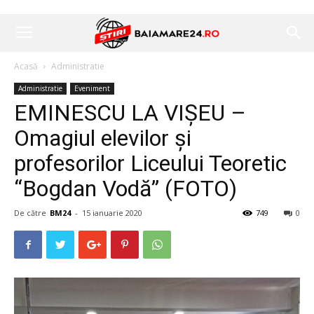
Acasă
Administratie
Administratie
Eveniment
EMINESCU LA VIȘEU –
Omagiul elevilor și
profesorilor Liceului Teoretic
“Bogdan Vodă” (FOTO)
De către
BM24
-
15 ianuarie 2020
749
0