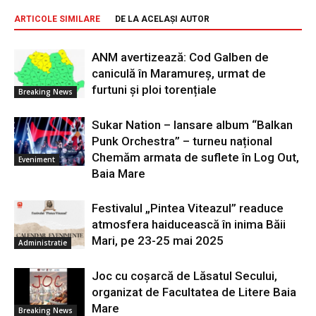
ARTICOLE SIMILARE
DE LA ACELAȘI AUTOR
ANM avertizează: Cod Galben de
caniculă în Maramureș, urmat de
furtuni și ploi torențiale
Breaking News
Sukar Nation – lansare album “Balkan
Punk Orchestra” – turneu național
Chemăm armata de suflete în Log Out,
Eveniment
Baia Mare
Festivalul „Pintea Viteazul” readuce
atmosfera haiducească în inima Băii
Mari, pe 23-25 mai 2025
Administratie
Joc cu coșarcă de Lăsatul Secului,
organizat de Facultatea de Litere Baia
Mare
Breaking News