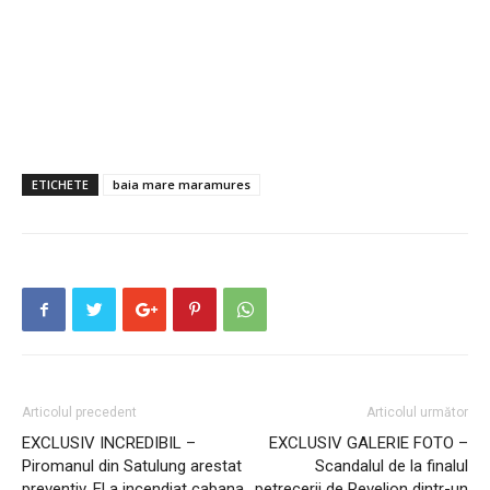
ETICHETE
baia mare maramures
Articolul precedent
Articolul următor
EXCLUSIV INCREDIBIL –
EXCLUSIV GALERIE FOTO –
Piromanul din Satulung arestat
Scandalul de la finalul
preventiv. El a incendiat cabana
petrecerii de Revelion dintr-un