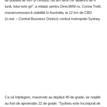
de poluată de fum și cenușă. Nu am avut cer albastru de o
lună, totul este gri”, a relatat, pentru DirectMM.ro, Corina Treitl,
maramureșeancă stabilită în Australia, la 12 km de CBD
(n.red. – Central Business District) centrul metropolei Sydney.
Ca să înțelegem, maximele au depășit 40 de grade, iar nopțile
au fost de aproimativ 22 de grade. “Sydneu este înconjurat de