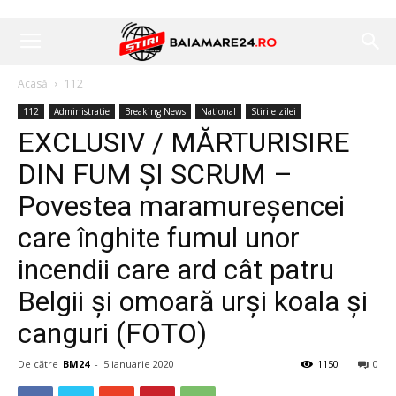
Acasă
112
112
Administratie
Breaking News
National
Stirile zilei
EXCLUSIV / MĂRTURISIRE
DIN FUM ȘI SCRUM –
Povestea maramureșencei
care înghite fumul unor
incendii care ard cât patru
Belgii și omoară urși koala și
canguri (FOTO)
De către
BM24
-
5 ianuarie 2020
1150
0