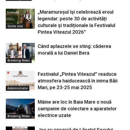
„Maramureșul își celebrează eroul
legendar: peste 30 de activități
culturale și tradiționale la Festivalul
Stirile zilei
Pintea Viteazul 2026”
Când aplauzele se sting: căderea
morală a lui Daniel Bera
Breaking News
Festivalul „Pintea Viteazul” readuce
atmosfera haiducească în inima Băii
Mari, pe 23-25 mai 2025
Administratie
Mâine are loc în Baia Mare o nouă
campanie de colectare a aparatelor
electrice uzate
Breaking News
Joc cu coșarcă de Lăsatul Secului,