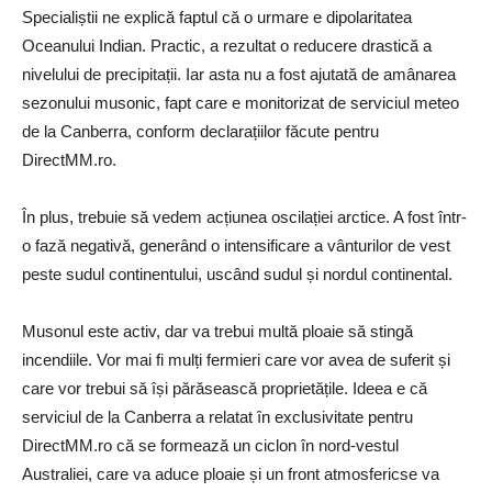
Specialiștii ne explică faptul că o urmare e dipolaritatea
Oceanului Indian. Practic, a rezultat o reducere drastică a
nivelului de precipitații. Iar asta nu a fost ajutată de amânarea
sezonului musonic, fapt care e monitorizat de serviciul meteo
de la Canberra, conform declarațiilor făcute pentru
DirectMM.ro.
În plus, trebuie să vedem acțiunea oscilației arctice. A fost într-
o fază negativă, generând o intensificare a vânturilor de vest
peste sudul continentului, uscând sudul și nordul continental.
Musonul este activ, dar va trebui multă ploaie să stingă
incendiile. Vor mai fi mulți fermieri care vor avea de suferit și
care vor trebui să își părăsească proprietățile. Ideea e că
serviciul de la Canberra a relatat în exclusivitate pentru
DirectMM.ro că se formează un ciclon în nord-vestul
Australiei, care va aduce ploaie și un front atmosfericse va