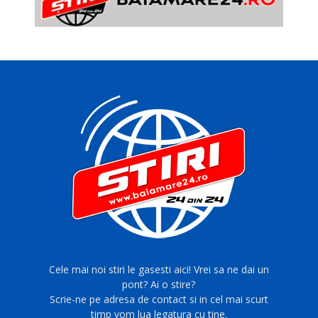
Cele mai noi stiri le gasesti aici! Vrei sa ne dai un
pont? Ai o stire?
Scrie-ne pe adresa de contact si in cel mai scurt
timp vom lua legatura cu tine.