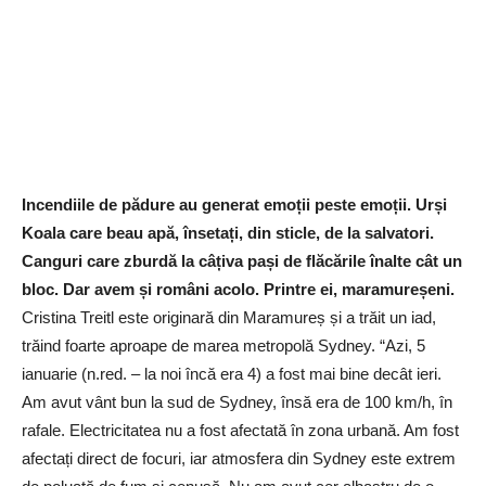
Incendiile de pădure au generat emoții peste emoții. Urși
Koala care beau apă, însetați, din sticle, de la salvatori.
Canguri care zburdă la câțiva pași de flăcările înalte cât un
bloc. Dar avem și români acolo. Printre ei, maramureșeni.
Cristina Treitl este originară din Maramureș și a trăit un iad,
trăind foarte aproape de marea metropolă Sydney. “Azi, 5
ianuarie (n.red. – la noi încă era 4) a fost mai bine decât ieri.
Am avut vânt bun la sud de Sydney, însă era de 100 km/h, în
rafale. Electricitatea nu a fost afectată în zona urbană. Am fost
afectați direct de focuri, iar atmosfera din Sydney este extrem