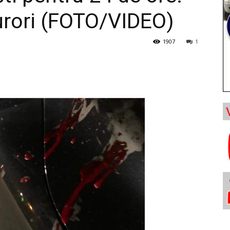
curori (FOTO/VIDEO)
1907
1