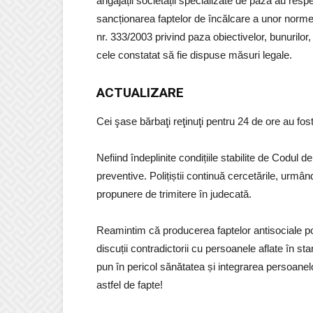
angajații societății specializate de pază au resp
sancționarea faptelor de încălcare a unor norme de 
nr. 333/2003 privind paza obiectivelor, bunurilor,
cele constatat să fie dispuse măsuri legale.
ACTUALIZARE
Cei şase bărbaţi reţinuţi pentru 24 de ore au fost 
Nefiind îndeplinite condițiile stabilite de Codul 
preventive. Polițiștii continuă cercetările, urmân
propunere de trimitere în judecată.
Reamintim că producerea faptelor antisociale pot 
discuții contradictorii cu persoanele aflate în star
pun în pericol sănătatea și integrarea persoanel
astfel de fapte!