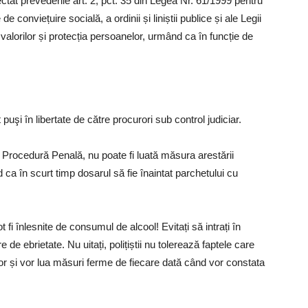
ectat prevederile art. 2, pct. 35 din Legea Nr. 61/1999 pentru
conviețuire socială, a ordinii și liniștii publice și ale Legii
 valorilor și protecția persoanelor, urmând ca în funcție de
puşi în libertate de către procurori sub control judiciar.
de Procedură Penală, nu poate fi luată măsura arestării
d ca în scurt timp dosarul să fie înaintat parchetului cu
fi înlesnite de consumul de alcool! Evitați să intrați în
e de ebrietate. Nu uitați, polițiștii nu tolerează faptele care
or și vor lua măsuri ferme de fiecare dată când vor constata