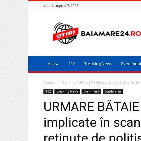
vineri, august 7, 2026
Baia
Mare
24
Acasa
112
Breaking News
Evenimen
Acasă
112
URMARE BĂTAIE CLUB: 6 persoane, impli
112
Breaking News
Eveniment
Stirile zilei
URMARE BĂTAIE 
implicate în scan
reținute de poliți