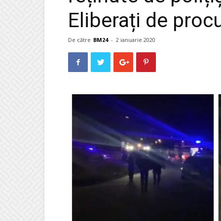
Eliberați de pro
De către
BM24
-
2 ianuarie 2020