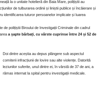
neață la o unitate hotelieră din Baia Mare, polițiștii au
unilor de tulburarea ordinii și liniștii publice și încăierare și
ru identificarea tuturor persoanelor implicate și luarea
 de polițiștii Biroului de Investigații Criminale din cadrul
icarea
a șapte bărbați, cu vârste cuprinse între 24 și 52 de
Doi dintre aceștia au depus plângere sub aspectul
comiterii infracțiunii de lovire sau alte violențe. Datorită
leziunilor suferite, unul dintre ei, în vârstă de 37 de ani, a
rămas internat la spital pentru investigații medicale.