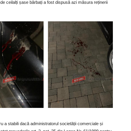
ă de ceilalți șase bărbați a fost dispusă azi măsura reținerii
ru a stabili dacă administratorul societății comerciale și