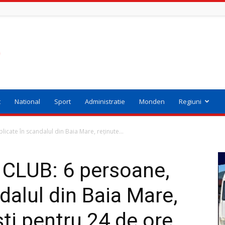
t
National
Sport
Administratie
Monden
Regiuni
cate în scandalul din Baia Mare, reținute...
CLUB: 6 persoane,
dalul din Baia Mare,
ști pentru 24 de ore.