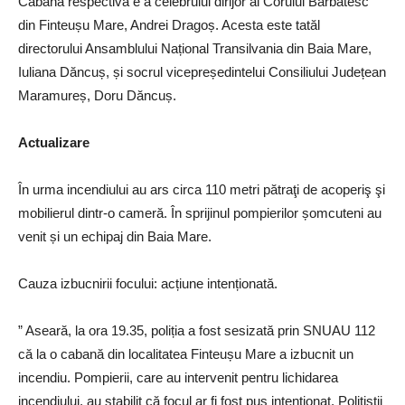
Cabana respectivă e a celebrului dirijor al Corului Bărbătesc
din Finteușu Mare, Andrei Dragoș. Acesta este tatăl
directorului Ansamblului Național Transilvania din Baia Mare,
Iuliana Dăncuș, și socrul vicepreședintelui Consiliului Județean
Maramureș, Doru Dăncuș.
Actualizare
În urma incendiului au ars circa 110 metri pătraţi de acoperiş şi
mobilierul dintr-o cameră. În sprijinul pompierilor șomcuteni au
venit și un echipaj din Baia Mare.
Cauza izbucnirii focului: acțiune intenționată.
” Aseară, la ora 19.35, poliția a fost sesizată prin SNUAU 112
că la o cabană din localitatea Finteușu Mare a izbucnit un
incendiu. Pompierii, care au intervenit pentru lichidarea
incendiului, au stabilit că focul ar fi fost pus intenționat. Polițiștii