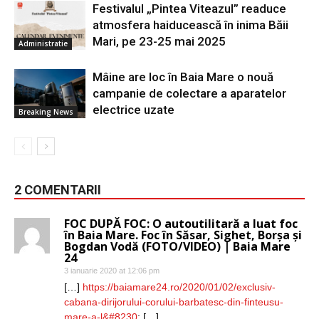
Festivalul „Pintea Viteazul” readuce
atmosfera haiducească în inima Băii
Mari, pe 23-25 mai 2025
Administratie
Mâine are loc în Baia Mare o nouă
campanie de colectare a aparatelor
electrice uzate
Breaking News
2 COMENTARII
FOC DUPĂ FOC: O autoutilitară a luat foc
în Baia Mare. Foc în Săsar, Sighet, Borșa și
Bogdan Vodă (FOTO/VIDEO) | Baia Mare
24
3 ianuarie 2020 at 12:06 pm
[…]
https://baiamare24.ro/2020/01/02/exclusiv-
cabana-dirijorului-corului-barbatesc-din-finteusu-
mare-a-l&#8230
; […]