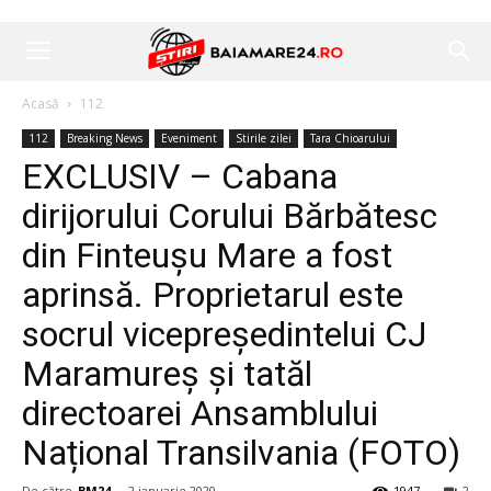
Acasă
112
112
Breaking News
Eveniment
Stirile zilei
Tara Chioarului
EXCLUSIV – Cabana
dirijorului Corului Bărbătesc
din Finteușu Mare a fost
aprinsă. Proprietarul este
socrul vicepreședintelui CJ
Maramureș și tatăl
directoarei Ansamblului
Național Transilvania (FOTO)
De către
BM24
-
2 ianuarie 2020
1947
2