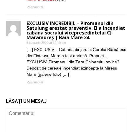
Răspundeți
EXCLUSIV INCREDIBIL – Piromanul din
Satulung arestat preventiv. El a incendiat
cabana socrului vicepreședintelui CJ
Maramureș | Baia Mare 24
5 ianuarie 2020 at 12:19 pm
[…] EXCLUSIV – Cabana dirijorului Corului Bărbătesc
din Finteușu Mare a fost aprinsă. Propriet…
EXCLUSIV: Piromanul din Țara Chioarului revine?
Depozit de cereale incendiat azinoapte la Mireșu
Mare (galerie foto) […]
Răspundeți
LĂSAȚI UN MESAJ