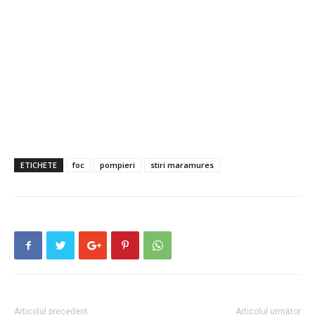
ETICHETE
foc
pompieri
stiri maramures
Articolul precedent
Articolul următor