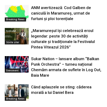
ANM avertizează: Cod Galben de
caniculă în Maramureș, urmat de
furtuni și ploi torențiale
Breaking News
„Maramureșul își celebrează eroul
legendar: peste 30 de activități
culturale și tradiționale la Festivalul
Stirile zilei
Pintea Viteazul 2026”
Sukar Nation – lansare album “Balkan
Punk Orchestra” – turneu național
Chemăm armata de suflete în Log Out,
Eveniment
Baia Mare
Când aplauzele se sting: căderea
morală a lui Daniel Bera
Breaking News