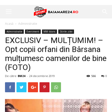
Acasă
Administratie
Administratie
Eveniment
MM Istoric
Stirile zilei
EXCLUSIV – MULȚUMIM! –
Opt copii orfani din Bârsana
mulțumesc oamenilor de bine
(FOTO)
De către
BM24
-
24 decembrie 2019
566
0