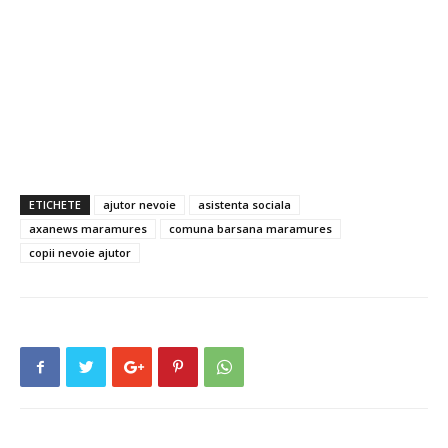
ETICHETE
ajutor nevoie
asistenta sociala
axanews maramures
comuna barsana maramures
copii nevoie ajutor