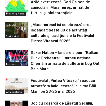
ANM avertizează: Cod Galben de
caniculă în Maramureș, urmat de
furtuni și ploi torențiale
Breaking News
„Maramureșul își celebrează eroul
legendar: peste 30 de activități
culturale și tradiționale la Festivalul
Stirile zilei
Pintea Viteazul 2026”
Sukar Nation – lansare album “Balkan
Punk Orchestra” – turneu național
Chemăm armata de suflete în Log Out,
Eveniment
Baia Mare
Festivalul „Pintea Viteazul” readuce
atmosfera haiducească în inima Băii
Mari, pe 23-25 mai 2025
Administratie
Joc cu coșarcă de Lăsatul Secului,