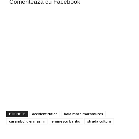
Comenteaza cu Facebook
ETICHETE
accident rutier
baia mare maramures
carambol trei masini
eminescu baritiu
strada culturii