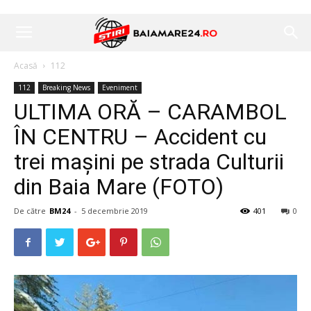
Acasă
112
112
Breaking News
Eveniment
ULTIMA ORĂ – CARAMBOL
ÎN CENTRU – Accident cu
trei mașini pe strada Culturii
din Baia Mare (FOTO)
De către
BM24
-
5 decembrie 2019
401
0