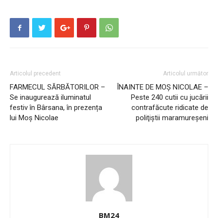
Articolul precedent
Articolul următor
FARMECUL SĂRBĂTORILOR –
ÎNAINTE DE MOȘ NICOLAE –
Se inaugurează iluminatul
Peste 240 cutii cu jucării
festiv în Bârsana, în prezența
contrafăcute ridicate de
lui Moș Nicolae
poliţiştii maramureșeni
BM24