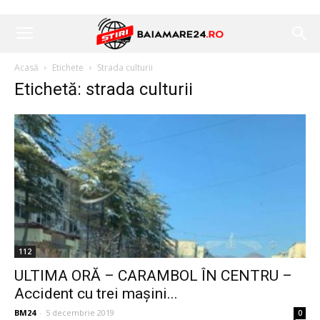
Acasă
Etichete
Strada culturii
Etichetă: strada culturii
112
ULTIMA ORĂ – CARAMBOL ÎN CENTRU –
Accident cu trei mașini...
BM24
-
5 decembrie 2019
0