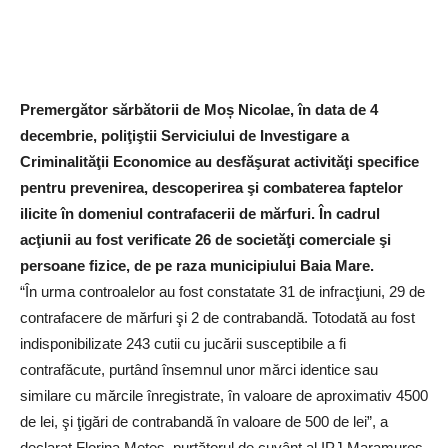
Premergător sărbătorii de Moș Nicolae, în data de 4
decembrie, poliţiştii Serviciului de Investigare a
Criminalităţii Economice au desfăşurat activităţi specifice
pentru prevenirea, descoperirea şi combaterea faptelor
ilicite în domeniul contrafacerii de mărfuri. În cadrul
acţiunii au fost verificate 26 de societăţi comerciale şi
persoane fizice, de pe raza municipiului Baia Mare.
“În urma controalelor au fost constatate 31 de infracţiuni, 29 de
contrafacere de mărfuri şi 2 de contrabandă. Totodată au fost
indisponibilizate 243 cutii cu jucării susceptibile a fi
contrafăcute, purtând însemnul unor mărci identice sau
similare cu mărcile înregistrate, în valoare de aproximativ 4500
de lei, şi ţigări de contrabandă în valoare de 500 de lei”, a
declarat Florina Meteș, purtătorul de cuvânt al IPJ Maramureș.