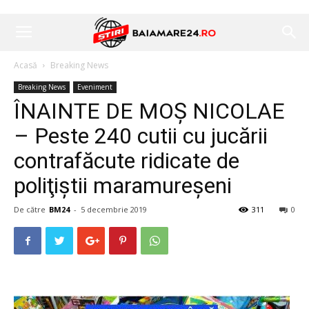
Acasă
Breaking News
Breaking News
Eveniment
ÎNAINTE DE MOȘ NICOLAE
– Peste 240 cutii cu jucării
contrafăcute ridicate de
poliţiştii maramureșeni
De către
BM24
-
5 decembrie 2019
311
0