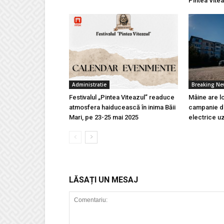
Pintea Vite
Administratie
Breaking N
Festivalul „Pintea Viteazul” readuce
Mâine are l
atmosfera haiducească în inima Băii
campanie de
Mari, pe 23-25 mai 2025
electrice u
LĂSAȚI UN MESAJ