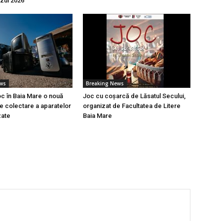
azul 2026”
ews
Breaking News
oc în Baia Mare o nouă
Joc cu coșarcă de Lăsatul Secului,
 colectare a aparatelor
organizat de Facultatea de Litere
zate
Baia Mare