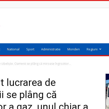
t
National
Sport
Administratie
Monden
Regiuni
 izbeliște. Oamenii se plâng că miroase îngrozitor...
t lucrarea de
i se plâng că
r a gaz, unul chiar a