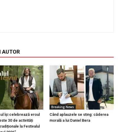
I AUTOR
Breaking News
l își celebrează eroul
Când aplauzele se sting: căderea
ste 30 de activități
morală a lui Daniel Bera
tradiționale la Festivalul