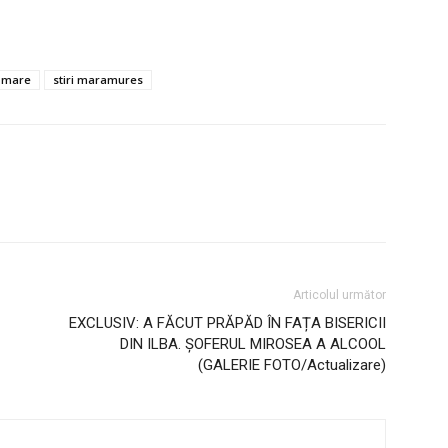
a mare
stiri maramures
Articolul următor
EXCLUSIV: A FĂCUT PRĂPĂD ÎN FAȚA BISERICII
DIN ILBA. ȘOFERUL MIROSEA A ALCOOL
(GALERIE FOTO/Actualizare)