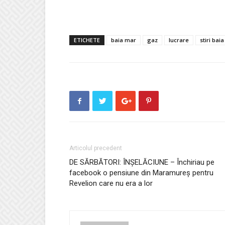
ETICHETE
baia mar
gaz
lucrare
stiri bai
Articolul precedent
DE SĂRBĂTORI: ÎNȘELĂCIUNE – Închiriau pe
facebook o pensiune din Maramureș pentru
Revelion care nu era a lor