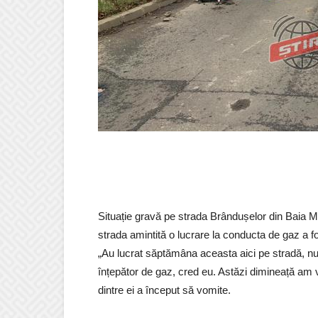
Situație gravă pe strada Brândușelor din Baia Mar
strada amintită o lucrare la conducta de gaz a f
„Au lucrat săptămâna aceasta aici pe stradă, nu
înțepător de gaz, cred eu. Astăzi dimineață am v
dintre ei a început să vomite.