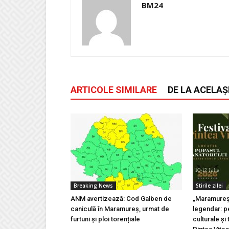
BM24
ARTICOLE SIMILARE
DE LA ACELAȘ
Breaking News
Stirile zilei
ANM avertizează: Cod Galben de
„Maramureșu
caniculă în Maramureș, urmat de
legendar: pe
furtuni și ploi torențiale
culturale și 