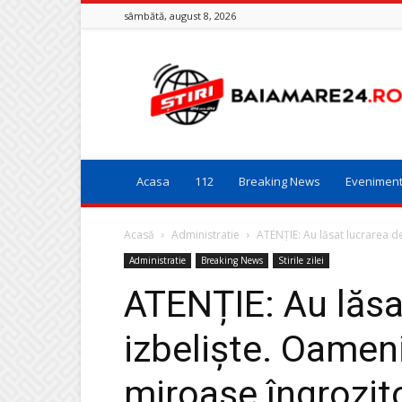
sâmbătă, august 8, 2026
Baia
Mare
24
Acasa
112
Breaking News
Evenimen
Acasă
Administratie
ATENȚIE: Au lăsat lucrarea de
Administratie
Breaking News
Stirile zilei
ATENȚIE: Au lăsa
izbeliște. Oameni
miroase îngrozito