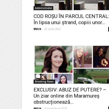
Administratie
COD ROȘU ÎN PARCUL CENTRAL
În lipsa unui ștrand, copiii unor...
BM24
-
20 iunie 2021
Breaking News
EXCLUSIV: ABUZ DE PUTERE? –
Un ziar online din Maramureș
obstrucționează...
BM24
-
4 noiembrie 2019