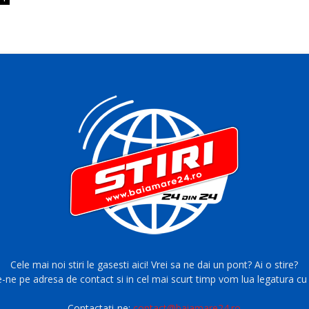
Cele mai noi stiri le gasesti aici! Vrei sa ne dai un pont? Ai o stire?
e-ne pe adresa de contact si in cel mai scurt timp vom lua legatura cu 
Contactați-ne:
contact@baiamare24.ro