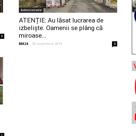
Administratie
:
ATENȚIE: Au lăsat lucrarea de
izbeliște. Oamenii se plâng că
miroase...
0
BM24
-
30 noiembrie 2019
0
1