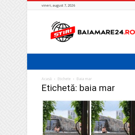
vineri, august 7, 2026
Baia
Mare
24
Acasă
Etichete
Baia mar
Etichetă: baia mar