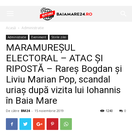
Acasă
Administratie
Administratie
Eveniment
Stirile zilei
MARAMUREȘUL
ELECTORAL – ATAC ȘI
RIPOSTĂ – Rareș Bogdan și
Liviu Marian Pop, scandal
uriaș după vizita lui Iohannis
în Baia Mare
De către
BM24
-
15 noiembrie 2019
1240
0