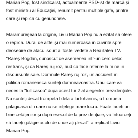
Marian Pop, fost sindicalist, actualmente PSD-ist de marcă și
fost ministru al Educației, renumit pentru multiple gafe, printre
care și replica cu genunchele.
Maramureșean la origine, Liviu Marian Pop nu a ezitat să ofere
o replică. Dură, de altfel și mai numeroasă în cuvinte spre
deosebire de atacul scurt al fostei vedete a Realitatea TV.
“Rareș Bogdan, cunoscut de asemenea într-un cerc deloc
restrâns, și ca Rareș ruj roz, aud că face referire la mine în
discursurile sale. Domnule Rareș ruj roz, un accident în
politica românească sunteți dumneavoastră. Unul care va
necesita “full casco” după acest tur 2 al alegerilor prezidențiale.
Nu sunteți decât trompeta fidelă a lui Iohannis, o trompetă
gălăgioasă din care nu se înțelege mare lucru. Poate faceți un
bine cetățenilor și după eșecul de la prezidențiale, vă întoarceți
să faceți gălăgie acolo de unde ați plecat”, a replicat Liviu
Marian Pop.