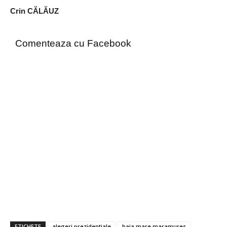
Crin CĂLĂUZ
Comenteaza cu Facebook
ETICHETE
alegeri prezidentiale
baia mare maramures