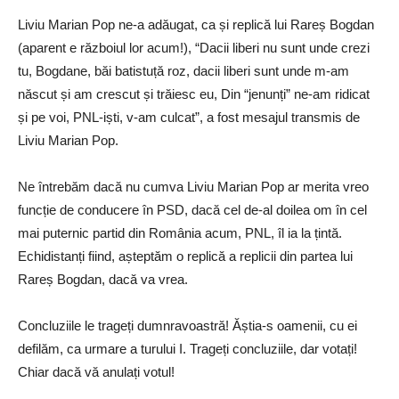
Liviu Marian Pop ne-a adăugat, ca și replică lui Rareș Bogdan
(aparent e războiul lor acum!), “Dacii liberi nu sunt unde crezi
tu, Bogdane, băi batistuță roz, dacii liberi sunt unde m-am
născut și am crescut și trăiesc eu, Din “jenunți” ne-am ridicat
și pe voi, PNL-iști, v-am culcat”, a fost mesajul transmis de
Liviu Marian Pop.
Ne întrebăm dacă nu cumva Liviu Marian Pop ar merita vreo
funcție de conducere în PSD, dacă cel de-al doilea om în cel
mai puternic partid din România acum, PNL, îl ia la țintă.
Echidistanți fiind, așteptăm o replică a replicii din partea lui
Rareș Bogdan, dacă va vrea.
Concluziile le trageți dumnravoastră! Ăștia-s oamenii, cu ei
defilăm, ca urmare a turului I. Trageți concluziile, dar votați!
Chiar dacă vă anulați votul!