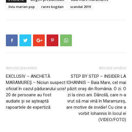
liviu marian pop
rares bogdan
scandal 2019
Articolul precedent
Articolul următor
EXCLUSIV – ANCHETĂ
STEP BY STEP – INSIDER LA
MARAMUREȘ – Niciun suspect
IOHANNIS – Baia Mare, cel mai
oficial în cazul pădurarului ucis!
păzit oraș din România. O zi. O
20 de persoane au fost
zi la cinci ani. Dăncilă, care n-a
audiate și se așteaptă
vrut să mai vină în Maramureș,
rapoartele de expertiză
are motive de invidie! Cu cine a
vorbit Iohannis în locul ei
(VIDEO/FOTO)