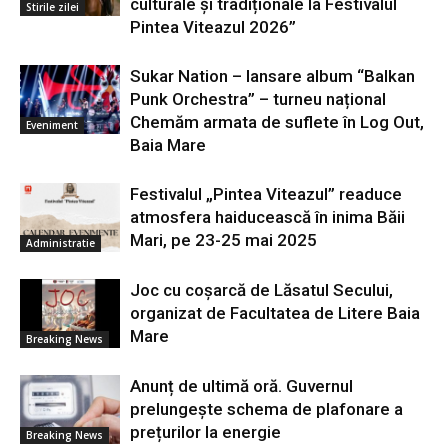
culturale și tradiționale la Festivalul
Stirile zilei
Pintea Viteazul 2026”
Sukar Nation – lansare album “Balkan
Punk Orchestra” – turneu național
Chemăm armata de suflete în Log Out,
Eveniment
Baia Mare
Festivalul „Pintea Viteazul” readuce
atmosfera haiducească în inima Băii
Mari, pe 23-25 mai 2025
Administratie
Joc cu coșarcă de Lăsatul Secului,
organizat de Facultatea de Litere Baia
Mare
Breaking News
Anunț de ultimă oră. Guvernul
prelungește schema de plafonare a
prețurilor la energie
Breaking News