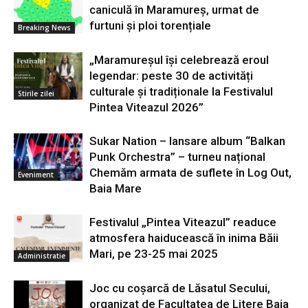
caniculă în Maramureș, urmat de
furtuni și ploi torențiale
Breaking News
„Maramureșul își celebrează eroul
legendar: peste 30 de activități
culturale și tradiționale la Festivalul
Stirile zilei
Pintea Viteazul 2026”
Sukar Nation – lansare album “Balkan
Punk Orchestra” – turneu național
Chemăm armata de suflete în Log Out,
Eveniment
Baia Mare
Festivalul „Pintea Viteazul” readuce
atmosfera haiducească în inima Băii
Mari, pe 23-25 mai 2025
Administratie
Joc cu coșarcă de Lăsatul Secului,
organizat de Facultatea de Litere Baia