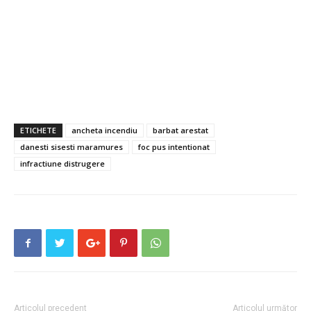
ETICHETE
ancheta incendiu
barbat arestat
danesti sisesti maramures
foc pus intentionat
infractiune distrugere
Articolul precedent
Articolul următor