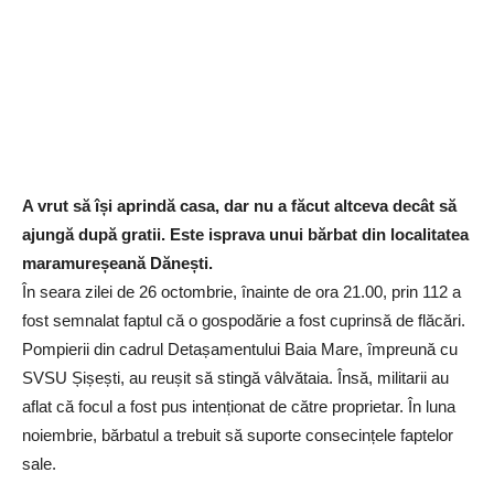
A vrut să își aprindă casa, dar nu a făcut altceva decât să
ajungă după gratii. Este isprava unui bărbat din localitatea
maramureșeană Dănești.
În seara zilei de 26 octombrie, înainte de ora 21.00, prin 112 a
fost semnalat faptul că o gospodărie a fost cuprinsă de flăcări.
Pompierii din cadrul Detașamentului Baia Mare, împreună cu
SVSU Șișești, au reușit să stingă vâlvătaia. Însă, militarii au
aflat că focul a fost pus intenționat de către proprietar. În luna
noiembrie, bărbatul a trebuit să suporte consecințele faptelor
sale.