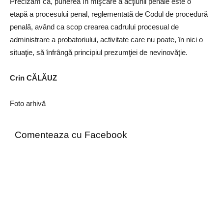
Precizăm că, punerea în mişcare a acţiunii penale este o
etapă a procesului penal, reglementată de Codul de procedură
penală, având ca scop crearea cadrului procesual de
administrare a probatoriului, activitate care nu poate, în nici o
situaţie, să înfrângă principiul prezumţiei de nevinovăţie.
Crin CĂLĂUZ
Foto arhivă
Comenteaza cu Facebook