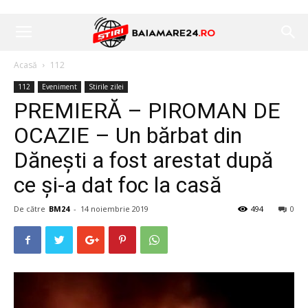
Acasă
112
112
Eveniment
Stirile zilei
PREMIERĂ – PIROMAN DE
OCAZIE – Un bărbat din
Dănești a fost arestat după
ce și-a dat foc la casă
De către
BM24
-
14 noiembrie 2019
494
0