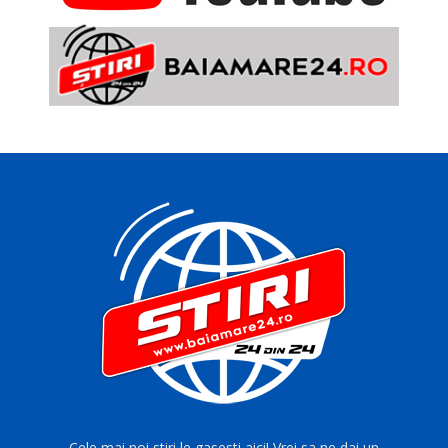
Cele mai noi stiri le gasesti aici! Vrei sa ne dai un