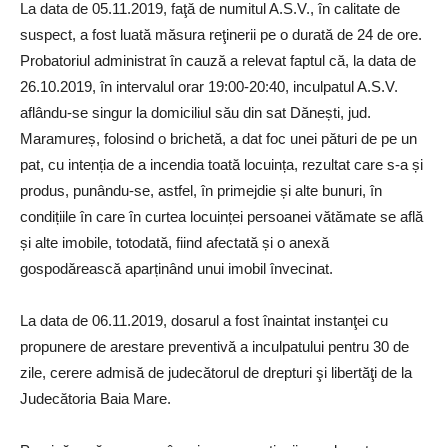
La data de 05.11.2019, faţă de numitul A.S.V., în calitate de
suspect, a fost luată măsura reţinerii pe o durată de 24 de ore.
Probatoriul administrat în cauză a relevat faptul că, la data de
26.10.2019, în intervalul orar 19:00-20:40, inculpatul A.S.V.
aflându-se singur la domiciliul său din sat Dănești, jud.
Maramureș, folosind o brichetă, a dat foc unei pături de pe un
pat, cu intenția de a incendia toată locuința, rezultat care s-a și
produs, punându-se, astfel, în primejdie și alte bunuri, în
condițiile în care în curtea locuinței persoanei vătămate se află
și alte imobile, totodată, fiind afectată și o anexă
gospodărească aparținând unui imobil învecinat.
La data de 06.11.2019, dosarul a fost înaintat instanţei cu
propunere de arestare preventivă a inculpatului pentru 30 de
zile, cerere admisă de judecătorul de drepturi şi libertăţi de la
Judecătoria Baia Mare.