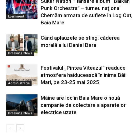
Sukar Nation – lansare album “Balkan
Punk Orchestra” – turneu național
Chemăm armata de suflete în Log Out,
Eveniment
Baia Mare
Când aplauzele se sting: căderea
morală a lui Daniel Bera
Breaking News
Festivalul „Pintea Viteazul” readuce
atmosfera haiducească în inima Băii
Mari, pe 23-25 mai 2025
Administratie
Mâine are loc în Baia Mare o nouă
campanie de colectare a aparatelor
electrice uzate
Breaking News