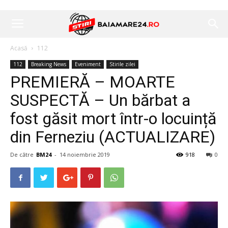
Acasă
112
112
Breaking News
Eveniment
Stirile zilei
PREMIERĂ – MOARTE
SUSPECTĂ – Un bărbat a
fost găsit mort într-o locuință
din Ferneziu (ACTUALIZARE)
De către
BM24
-
14 noiembrie 2019
918
0