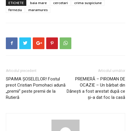
ETICHETE
baia mare
cercetari
crima suspiciune
ferneziu
maramures
Articolul precedent
Articolul următor
SPAIMA ȘOSELELOR! Fostul
PREMIERĂ – PIROMAN DE
preot Cristian Pomohaci adună
OCAZIE – Un bărbat din
„premii” peste premii de la
Dănești a fost arestat după ce
Rutieră
și-a dat foc la casă