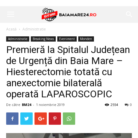
Acasă
Administratie
Administratie
Breaking News
Eveniment
Monden
Premieră la Spitalul Județean
de Urgență din Baia Mare –
Hiesterectomie totată cu
anexectomie bilaterală
operată LAPAROSCOPIC
De către
BM24
-
1 noiembrie 2019
2554
0