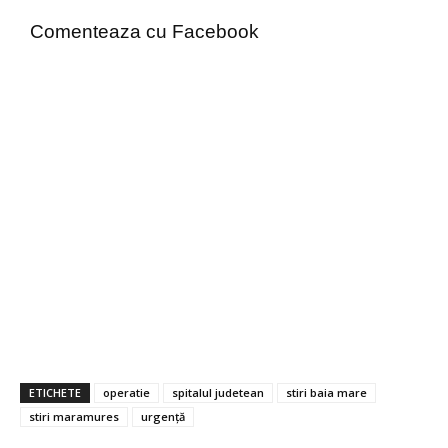
Comenteaza cu Facebook
ETICHETE
operatie
spitalul judetean
stiri baia mare
stiri maramures
urgență