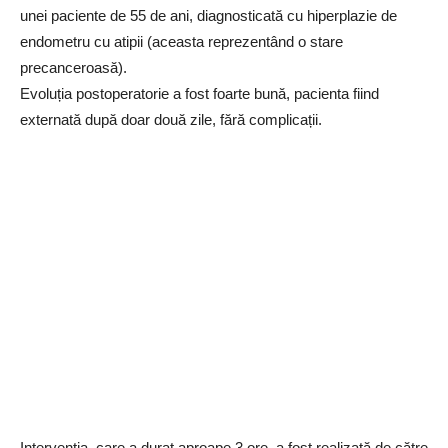
unei paciente de 55 de ani, diagnosticată cu hiperplazie de
endometru cu atipii (aceasta reprezentând o stare
precanceroasă).
Evoluția postoperatorie a fost foarte bună, pacienta fiind
externată după doar două zile, fără complicații.
Intervenția, care a durat aproape 3 ore, a fost realizată de către