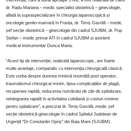
dr. Radu Mariana – medic specialist obstetrică – ginecologie,
aflată la supraspecializare în chirurgia laparoscopică și
oncologie genito-mamară în Franța, dr. Timiș Gavrilă – medic
șef secție obstetrică – ginecologie din cadrul SJUBM, dr. Pop
Ștefan – medic primar ATI în cadrul SJUBM și asistent
medical instrumentar Dunca Maria.
“Acest tip de intervenție, realizată laparoscopic, are foarte
multe avantaje, comparativ cu intervenția chirurgicală clasică.
Este vorba despre durerea minimă resimțită post operator,
traumatismul chirurgical minim, lipsa complicațiilor de plagă,
recuperare rapidă, reducerea numărului de zile de spitalizare,
reintegrarea rapidă în activitatea cotidiană și costuri minime
pentru spitalizare”, a precizat dr. Timiș Gavrilă, medic șef
secție obstetrică-ginecologie în cadrul Spitalul Județean de
Urgență “Dr Constantin Opriș” din Baia Mare (SJUBM).