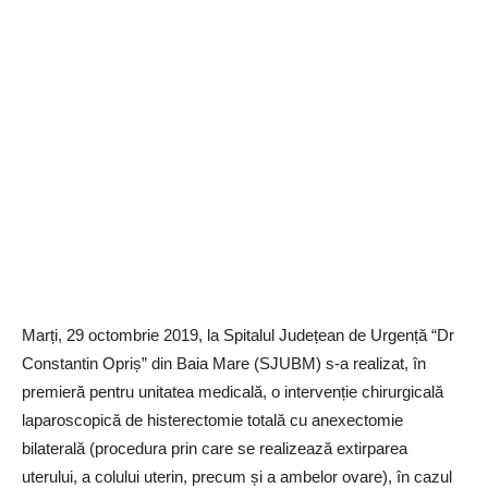
Marți, 29 octombrie 2019, la Spitalul Județean de Urgență “Dr
Constantin Opriș” din Baia Mare (SJUBM) s-a realizat, în
premieră pentru unitatea medicală, o intervenție chirurgicală
laparoscopică de histerectomie totală cu anexectomie
bilaterală (procedura prin care se realizează extirparea
uterului, a colului uterin, precum și a ambelor ovare), în cazul