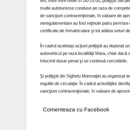
Ieri, între între orele 07.00-15.00, poliţiştii Sec
multe autoturisme conduse pe raza de competenţ
de sancţiuni contravenţionale, în valoare de apr
neregulamentare au fost reţinute patru permise 
certificate de înmatriculare şi tot atâtea seturi
În cadrul aceleiaşi acţiuni poliţiştii au depistat
autovehicul pe raza localităţii Mara, chiar dacă
întocmit dosar penal şi se continuă cercetările.
Şi poliţiştii din Sighetu Marmaţiei au organizat ie
regulile de circulaţie. În cadrul activităţilor des
sancţiuni contravenţionale, în valoare de aproxim
Comenteaza cu Facebook