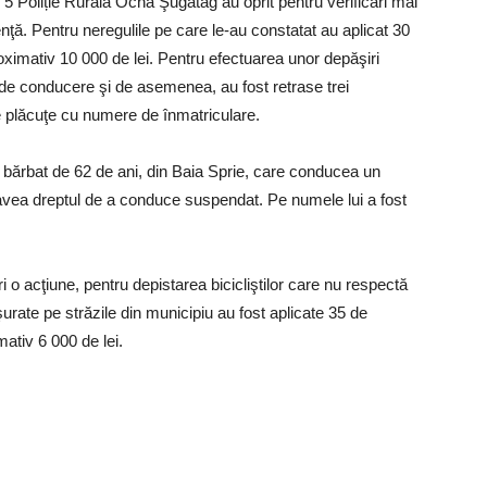
ției 5 Poliție Rurală Ocna Şugatag au oprit pentru verificări mai
ă. Pentru neregulile pe care le-au constatat au aplicat 30
oximativ 10 000 de lei. Pentru efectuarea unor depăşiri
de conducere şi de asemenea, au fost retrase trei
 de plăcuţe cu numere de înmatriculare.
 un bărbat de 62 de ani, din Baia Sprie, care conducea un
 avea dreptul de a conduce suspendat. Pe numele lui a fost
ri o acţiune, pentru depistarea bicicliştilor care nu respectă
făşurate pe străzile din municipiu au fost aplicate 35 de
ativ 6 000 de lei.