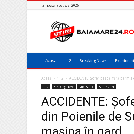
sâmbătă, august 8, 2026
Baia
Mare
24
Acasa
112
Breaking News
Evenimen
Acasă
112
ACCIDENTE: Șofer beat și fără permis d
112
Breaking News
MM Istoric
Stirile zilei
ACCIDENTE: Șofer
din Poienile de 
mașina în gard