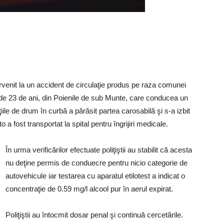
intervenit la un accident de circulaţie produs pe raza comunei
r de 23 de ani, din Poienile de sub Munte, care conducea un
iile de drum în curbă a părăsit partea carosabilă şi s-a izbit
a fost transportat la spital pentru îngrijiri medicale.
În urma verificărilor efectuate poliţiştii au stabilit că acesta
nu deţine permis de conduecre pentru nicio categorie de
autovehicule iar testarea cu aparatul etilotest a indicat o
concentraţie de 0.59 mg/l alcool pur în aerul expirat.
Poliţiştii au întocmit dosar penal şi continuă cercetările.