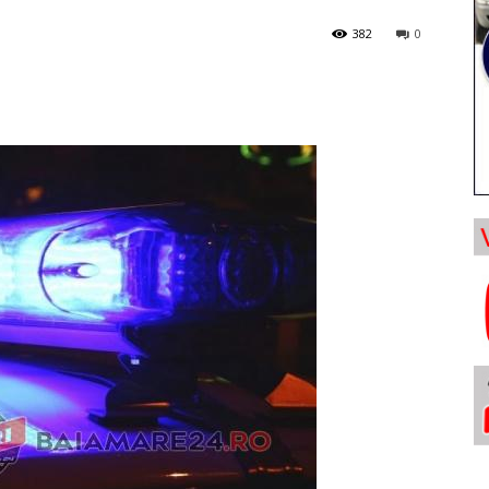
382
0