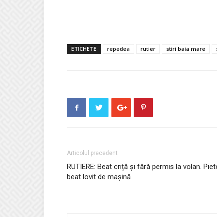
ETICHETE
repedea
rutier
stiri baia mare
Articolul precedent
RUTIERE: Beat criță și fără permis la volan. Pie
beat lovit de mașină