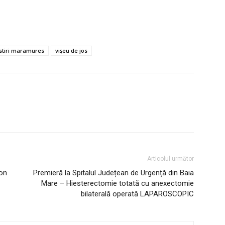
stiri maramures
vișeu de jos
Articolul următor
ton
Premieră la Spitalul Județean de Urgență din Baia
Mare – Hiesterectomie totată cu anexectomie
bilaterală operată LAPAROSCOPIC