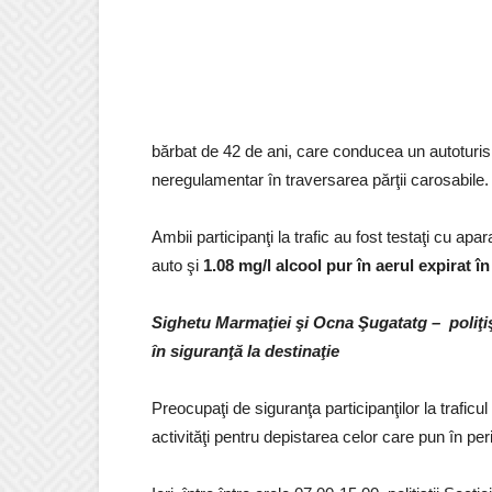
bărbat de 42 de ani, care conducea un autoturism
neregulamentar în traversarea părţii carosabile. P
Ambii participanţi la trafic au fost testaţi cu apar
auto şi
1.08 mg/l alcool pur în aerul expirat î
Sighetu Marmaţiei şi Ocna Şugatatg – poliţişt
în siguranţă la destinaţie
Preocupaţi de siguranţa participanţilor la traficul r
activităţi pentru depistarea celor care pun în per