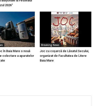
tradiționale la Festivalul
azul 2026”
ews
Breaking News
oc în Baia Mare o nouă
Joc cu coșarcă de Lăsatul Secului,
 colectare a aparatelor
organizat de Facultatea de Litere
zate
Baia Mare