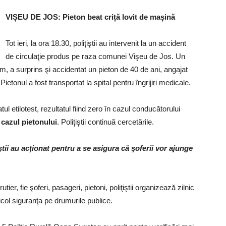
VIȘEU DE JOS: Pieton beat criță lovit de mașină
Tot ieri, la ora 18.30, poliţiştii au intervenit la un accident
de circulaţie produs pe raza comunei Vişeu de Jos. Un
, a surprins şi accidentat un pieton de 40 de ani, angajat
ietonul a fost transportat la spital pentru îngrijiri medicale.
atul etilotest, rezultatul fiind zero în cazul conducătorului
n cazul pietonului
. Poliţiştii continuă cercetările.
ii au acţionat pentru a se asigura că şoferii vor ajunge
utier, fie şoferi, pasageri, pietoni, poliţiştii organizează zilnic
icol siguranţa pe drumurile publice.