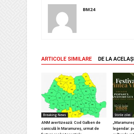
BM24
ARTICOLE SIMILARE
DE LA ACELAȘ
Breaking News
Stirile zilei
ANM avertizează: Cod Galben de
„Maramureșu
caniculă în Maramureș, urmat de
legendar: pe