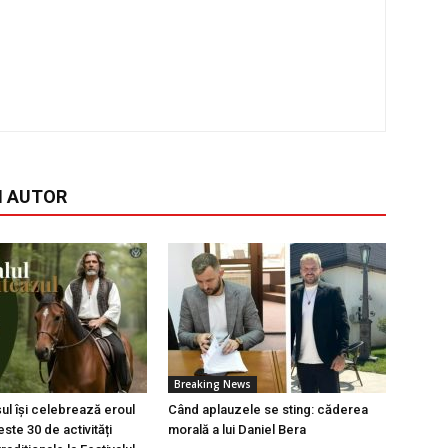
I AUTOR
Breaking News
l își celebrează eroul
Când aplauzele se sting: căderea
ste 30 de activități
morală a lui Daniel Bera