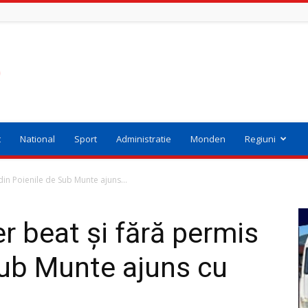
t
National
Sport
Administratie
Monden
Regiuni
in Poienile de Sub Munte ajuns...
 beat și fără permis
Sub Munte ajuns cu