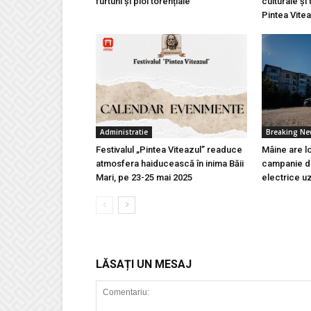
furtuni și ploi torențiale
culturale și 
Pintea Vite
Administratie
Breaking N
Festivalul „Pintea Viteazul” readuce
Mâine are l
atmosfera haiducească în inima Băii
campanie de
Mari, pe 23-25 mai 2025
electrice u
LĂSAȚI UN MESAJ