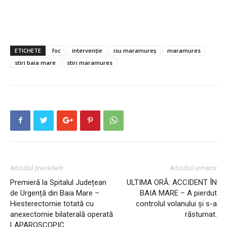
ETICHETE
foc
intervenție
isu maramureș
maramures
stiri baia mare
stiri maramures
Articolul precedent
Articolul următor
Premieră la Spitalul Județean
ULTIMA ORĂ: ACCIDENT ÎN
de Urgență din Baia Mare –
BAIA MARE – A pierdut
Hiesterectomie totată cu
controlul volanului și s-a
anexectomie bilaterală operată
răsturnat.
LAPAROSCOPIC