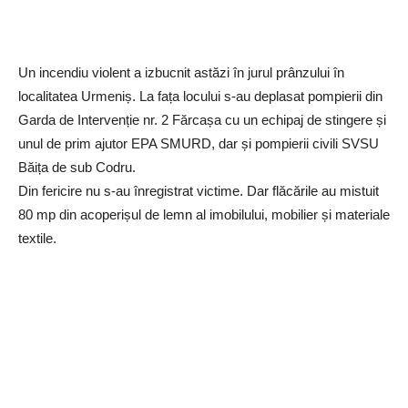
Un incendiu violent a izbucnit astăzi în jurul prânzului în
localitatea Urmeniș. La fața locului s-au deplasat pompierii din
Garda de Intervenție nr. 2 Fărcașa cu un echipaj de stingere și
unul de prim ajutor EPA SMURD, dar și pompierii civili SVSU
Băița de sub Codru.
Din fericire nu s-au înregistrat victime. Dar flăcările au mistuit
80 mp din acoperișul de lemn al imobilului, mobilier și materiale
textile.