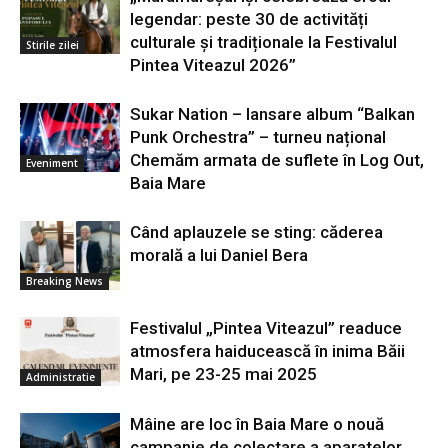
legendar: peste 30 de activități
culturale și tradiționale la Festivalul
Stirile zilei
Pintea Viteazul 2026”
Sukar Nation – lansare album “Balkan
Punk Orchestra” – turneu național
Chemăm armata de suflete în Log Out,
Eveniment
Baia Mare
Când aplauzele se sting: căderea
morală a lui Daniel Bera
Breaking News
Festivalul „Pintea Viteazul” readuce
atmosfera haiducească în inima Băii
Mari, pe 23-25 mai 2025
Administratie
Mâine are loc în Baia Mare o nouă
campanie de colectare a aparatelor