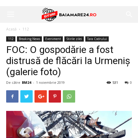
Acasă
112
112
Breaking News
Eveniment
Stirile zilei
Tara Codrului
FOC: O gospodărie a fost
distrusă de flăcări la Urmeniș
(galerie foto)
De către
BM24
-
1 noiembrie 2019
531
0