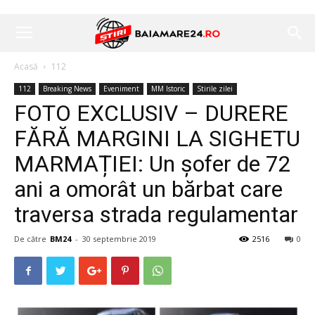
Acasă
112
112
Breaking News
Eveniment
MM Istoric
Stirile zilei
FOTO EXCLUSIV – DURERE
FĂRĂ MARGINI LA SIGHETU
MARMAȚIEI: Un șofer de 72
ani a omorât un bărbat care
traversa strada regulamentar
De către
BM24
-
30 septembrie 2019
2516
0