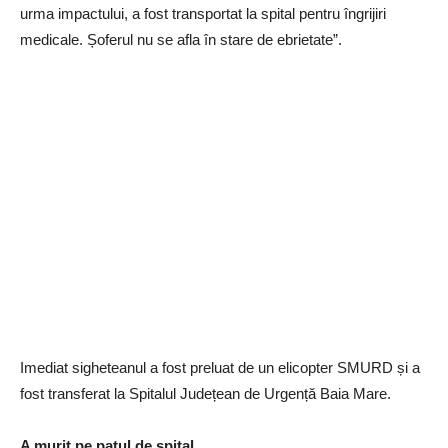
urma impactului, a fost transportat la spital pentru îngrijiri
medicale. Șoferul nu se afla în stare de ebrietate”.
Imediat sigheteanul a fost preluat de un elicopter SMURD și a
fost transferat la Spitalul Județean de Urgență Baia Mare.
A murit pe patul de spital