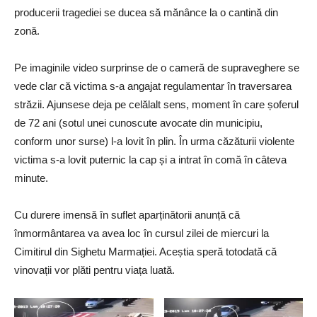
producerii tragediei se ducea să mănânce la o cantină din
zonă.
Pe imaginile video surprinse de o cameră de supraveghere se
vede clar că victima s-a angajat regulamentar în traversarea
străzii. Ajunsese deja pe celălalt sens, moment în care șoferul
de 72 ani (sotul unei cunoscute avocate din municipiu,
conform unor surse) l-a lovit în plin. În urma căzăturii violente
victima s-a lovit puternic la cap și a intrat în comă în câteva
minute.
Cu durere imensă în suflet aparținătorii anunță că
înmormântarea va avea loc în cursul zilei de miercuri la
Cimitirul din Sighetu Marmației. Aceștia speră totodată că
vinovații vor plăti pentru viața luată.