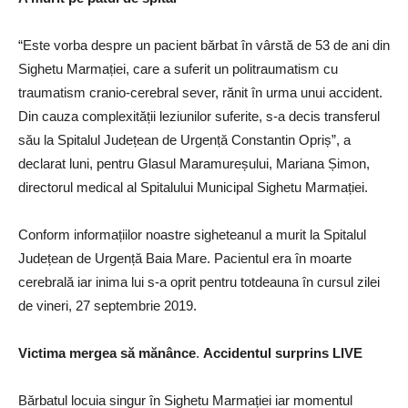
“Este vorba despre un pacient bărbat în vârstă de 53 de ani din
Sighetu Marmației, care a suferit un politraumatism cu
traumatism cranio-cerebral sever, rănit în urma unui accident.
Din cauza complexității leziunilor suferite, s-a decis transferul
său la Spitalul Județean de Urgență Constantin Opriș”, a
declarat luni, pentru Glasul Maramureșului, Mariana Șimon,
directorul medical al Spitalului Municipal Sighetu Marmației.
Conform informațiilor noastre sigheteanul a murit la Spitalul
Județean de Urgență Baia Mare. Pacientul era în moarte
cerebrală iar inima lui s-a oprit pentru totdeauna în cursul zilei
de vineri, 27 septembrie 2019.
Victima mergea să mănânce
.
Accidentul surprins LIVE
Bărbatul locuia singur în Sighetu Marmației iar momentul