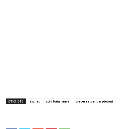
ETICHETE
sighet
stiri baia mare
trecerea pentru pietoni