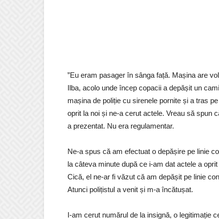
”Eu eram pasager în sânga față. Mașina are vola
Ilba, acolo unde încep copacii a depășit un cami
mașina de poliție cu sirenele pornite și a tras
oprit la noi și ne-a cerut actele. Vreau să spun c
a prezentat. Nu era regulamentar.
Ne-a spus că am efectuat o depășire pe linie co
la câteva minute după ce i-am dat actele a oprit u
Cică, el ne-ar fi văzut că am depășit pe linie c
Atunci polițistul a venit și m-a încătușat.
I-am cerut numărul de la insignă, o legitimație c