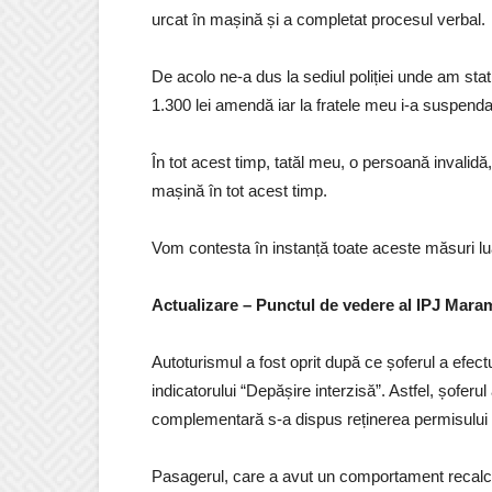
urcat în mașină și a completat procesul verbal.
De acolo ne-a dus la sediul poliției unde am sta
1.300 lei amendă iar la fratele meu i-a suspend
În tot acest timp, tatăl meu, o persoană invalidă, 
mașină în tot acest timp.
Vom contesta în instanță toate aceste măsuri lu
Actualizare – Punctul de vedere al IPJ Mara
Autoturismul a fost oprit după ce șoferul a efec
indicatorului “Depășire interzisă”. Astfel, șofer
complementară s-a dispus reținerea permisului 
Pasagerul, care a avut un comportament recalcitr