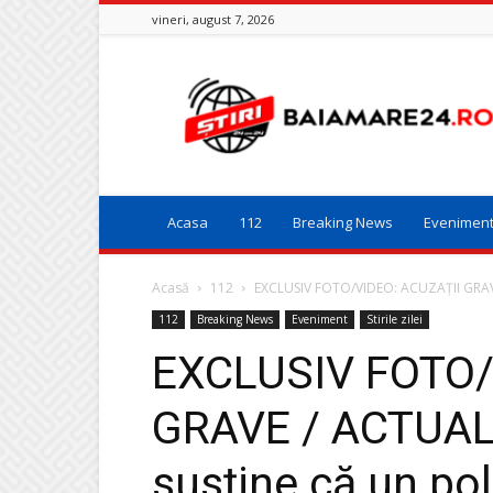
vineri, august 7, 2026
Baia
Mare
24
Acasa
112
Breaking News
Evenimen
Acasă
112
EXCLUSIV FOTO/VIDEO: ACUZAȚII GRAVE 
112
Breaking News
Eveniment
Stirile zilei
EXCLUSIV FOTO/
GRAVE / ACTUAL
susține că un pol