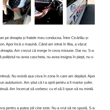
n pe dreapta și fratele meu conducea. Între Cicârlău și
on. Apoi încă o mașină. Când am intrat în Ilba, a văzut
 pe dreapta. Am crezut că merge în ceva misiune. Dar nu. S-a
ă polițistul nu avea cascheta, nu avea insigna în piept, nu s-
ntinuă. Nu există așa ceva în zona în care am depășit. Apoi
n autoturism. Am știut că l-a oprit pentru a fi martor șofer.
ontinuă. Am încercat să vorbesc cu el să îi spun să nu mintă.
eva pentru a putea știi cine este. Nu a vrut să ne spună. S-a