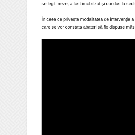
se legitimeze, a fost imobilizat și condus la sedi
În ceea ce privește modalitatea de intervenție a p
care se vor constata abateri să fie dispuse măsu