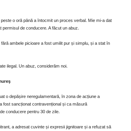
t peste o oră până a întocmit un proces verbal. Mie mi-a dat
at permisul de conducere. A făcut un abuz.
fără ambele picioare a fost umilit pur și simplu, și a stat în
ate ilegal. Un abuz, considerăm noi.
mureş
tuat o depășire neregulamentară, în zona de acțiune a
ul a fost sancționat contravențional și ca măsură
de conducere pentru 30 de zile.
ant, a adresat cuvinte și expresii jignitoare și a refuzat să