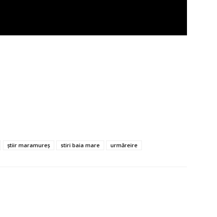
știir maramureș
stiri baia mare
urmăreire