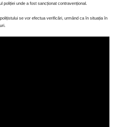
ul poliției unde a fost sancționat contravențional.
olițistului se vor efectua verificări, urmând ca în situația în
ri.