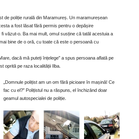
 post de poliție rurală din Maramureș. Un maramureșean
 acesta a fost lăsat fără permis pentru o depășire
 fi văzut-o. Ba mai mult, omul susține că tatăl acestuia a
sm mai bine de o oră, cu toate că este o persoană cu
 Mare, dacă mă puteți înțelege” a spus persoana aflată pe
oprită pe raza localității Ilba.
„Domnule polițist am un om fără picioare în mașină! Ce
fac cu el?” Polițistul nu a răspuns, el închizând doar
geamul autospecialei de poliție.