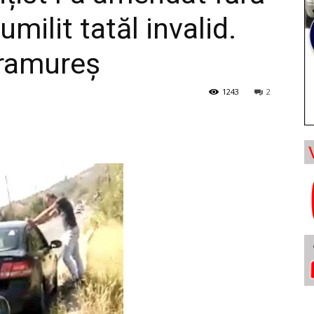
umilit tatăl invalid.
ramureş
1243
2