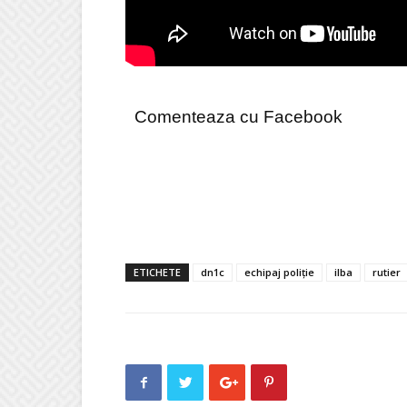
Comenteaza cu Facebook
ETICHETE
dn1c
echipaj poliție
ilba
rutier