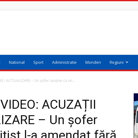
t
National
Sport
Administratie
Monden
Regiuni
/ ACTUALIZARE – Un șofer susține că un...
VIDEO: ACUZAȚII
IZARE – Un șofer
ițist l-a amendat fără