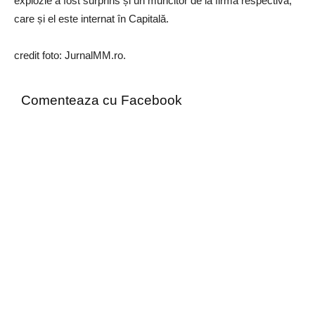
explozie a fost surprins și un muncitor de la firma respectivă,
care și el este internat în Capitală.
credit foto: JurnalMM.ro.
Comenteaza cu Facebook