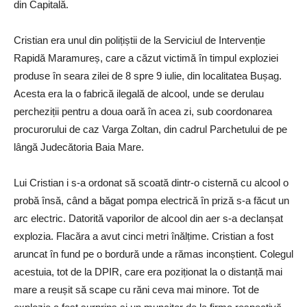
din Capitală.
Cristian era unul din polițiștii de la Serviciul de Intervenție
Rapidă Maramureș, care a căzut victimă în timpul exploziei
produse în seara zilei de 8 spre 9 iulie, din localitatea Bușag.
Acesta era la o fabrică ilegală de alcool, unde se derulau
percheziții pentru a doua oară în acea zi, sub coordonarea
procurorului de caz Varga Zoltan, din cadrul Parchetului de pe
lângă Judecătoria Baia Mare.
Lui Cristian i s-a ordonat să scoată dintr-o cisternă cu alcool o
probă însă, când a băgat pompa electrică în priză s-a făcut un
arc electric. Datorită vaporilor de alcool din aer s-a declanșat
explozia. Flacăra a avut cinci metri înălțime. Cristian a fost
aruncat în fund pe o bordură unde a rămas inconștient. Colegul
acestuia, tot de la DPIR, care era poziționat la o distanță mai
mare a reușit să scape cu răni ceva mai minore. Tot de