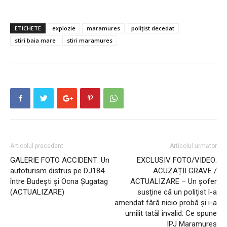
ETICHETE
explozie
maramures
polițist decedat
stiri baia mare
stiri maramures
Articolul precedent
Articolul următor
GALERIE FOTO ACCIDENT: Un
EXCLUSIV FOTO/VIDEO:
autoturism distrus pe DJ184
ACUZAȚII GRAVE /
între Budești și Ocna Șugatag
ACTUALIZARE – Un șofer
(ACTUALIZARE)
susține că un polițist l-a
amendat fără nicio probă și i-a
umilit tatăl invalid. Ce spune
IPJ Maramureş