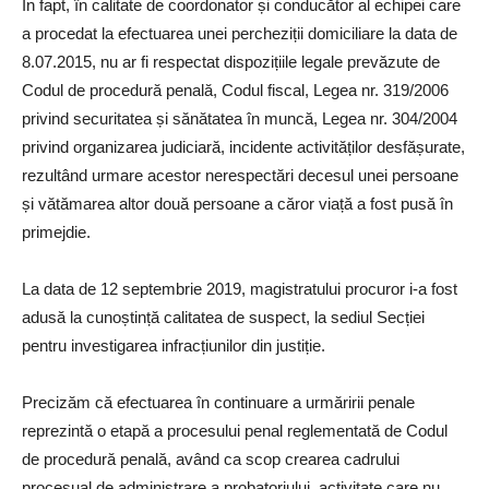
În fapt, în calitate de coordonator și conducător al echipei care
a procedat la efectuarea unei percheziții domiciliare la data de
8.07.2015, nu ar fi respectat dispozițiile legale prevăzute de
Codul de procedură penală, Codul fiscal, Legea nr. 319/2006
privind securitatea și sănătatea în muncă, Legea nr. 304/2004
privind organizarea judiciară, incidente activităților desfășurate,
rezultând urmare acestor nerespectări decesul unei persoane
și vătămarea altor două persoane a căror viață a fost pusă în
primejdie.
La data de 12 septembrie 2019, magistratului procuror i-a fost
adusă la cunoștință calitatea de suspect, la sediul Secției
pentru investigarea infracțiunilor din justiție.
Precizăm că efectuarea în continuare a urmăririi penale
reprezintă o etapă a procesului penal reglementată de Codul
de procedură penală, având ca scop crearea cadrului
procesual de administrare a probatoriului, activitate care nu