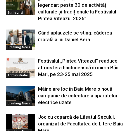
legendar: peste 30 de activități
culturale și tradiționale la Festivalul
Stirile zilei
Pintea Viteazul 2026”
Când aplauzele se sting: căderea
morală a lui Daniel Bera
Breaking News
Festivalul „Pintea Viteazul” readuce
atmosfera haiducească în inima Băii
Mari, pe 23-25 mai 2025
Administratie
Mâine are loc în Baia Mare o nouă
campanie de colectare a aparatelor
electrice uzate
Breaking News
Joc cu coșarcă de Lăsatul Secului,
organizat de Facultatea de Litere Baia
Mare