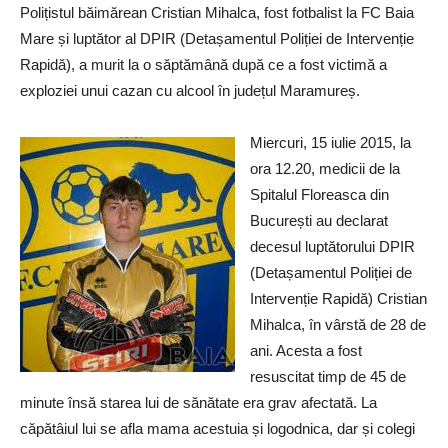
Polițistul băimărean Cristian Mihalca, fost fotbalist la FC Baia
Mare și luptător al DPIR (Detașamentul Poliției de Intervenție
Rapidă), a murit la o săptămână după ce a fost victimă a
exploziei unui cazan cu alcool în județul Maramureș.
Miercuri, 15 iulie 2015, la
ora 12.20, medicii de la
Spitalul Floreasca din
București au declarat
decesul luptătorului DPIR
(Detașamentul Poliției de
Intervenție Rapidă) Cristian
Mihalca, în vârstă de 28 de
ani. Acesta a fost
resuscitat timp de 45 de
minute însă starea lui de sănătate era grav afectată. La
căpătâiul lui se afla mama acestuia și logodnica, dar și colegi