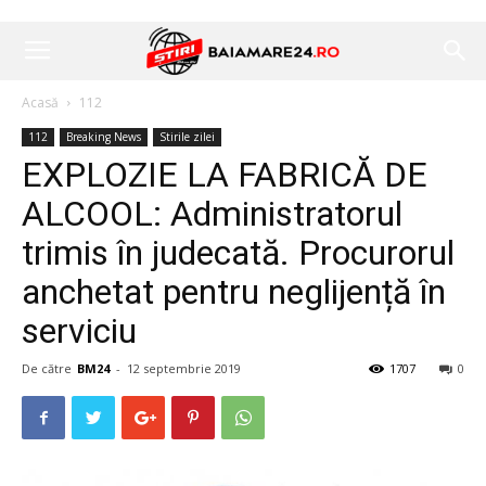
Acasă
112
112
Breaking News
Stirile zilei
EXPLOZIE LA FABRICĂ DE
ALCOOL: Administratorul
trimis în judecată. Procurorul
anchetat pentru neglijență în
serviciu
De către
BM24
-
12 septembrie 2019
1707
0