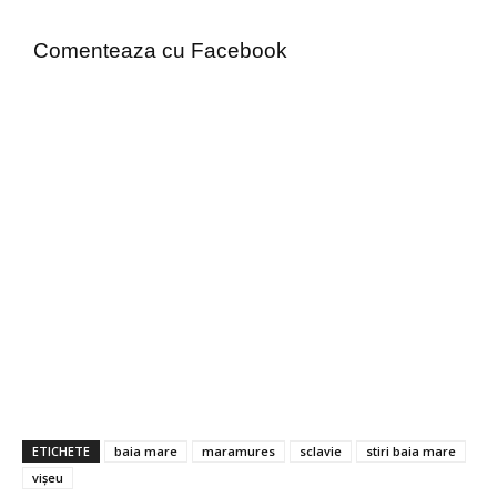
Comenteaza cu Facebook
ETICHETE
baia mare
maramures
sclavie
stiri baia mare
vișeu