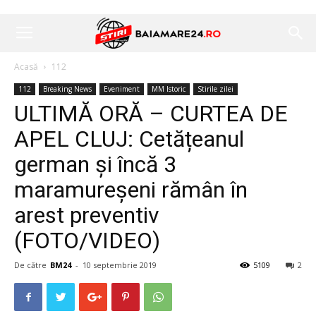
Acasă
112
112
Breaking News
Eveniment
MM Istoric
Stirile zilei
ULTIMĂ ORĂ – CURTEA DE
APEL CLUJ: Cetățeanul
german și încă 3
maramureșeni rămân în
arest preventiv
(FOTO/VIDEO)
De către
BM24
-
10 septembrie 2019
5109
2