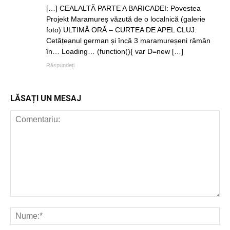
[…] CEALALTĂ PARTE A BARICADEI: Povestea
Projekt Maramureș văzută de o localnică (galerie
foto) ULTIMĂ ORĂ – CURTEA DE APEL CLUJ:
Cetățeanul german și încă 3 maramureșeni rămân
în… Loading… (function(){ var D=new […]
Răspundeți
LĂSAȚI UN MESAJ