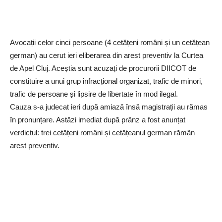
Avocații celor cinci persoane (4 cetățeni români și un cetățean
german) au cerut ieri eliberarea din arest preventiv la Curtea
de Apel Cluj. Aceștia sunt acuzați de procurorii DIICOT de
constituire a unui grup infracțional organizat, trafic de minori,
trafic de persoane și lipsire de libertate în mod ilegal.
Cauza s-a judecat ieri după amiază însă magistrații au rămas
în pronunțare. Astăzi imediat după prânz a fost anunțat
verdictul: trei cetățeni români și cetățeanul german rămân
arest preventiv.