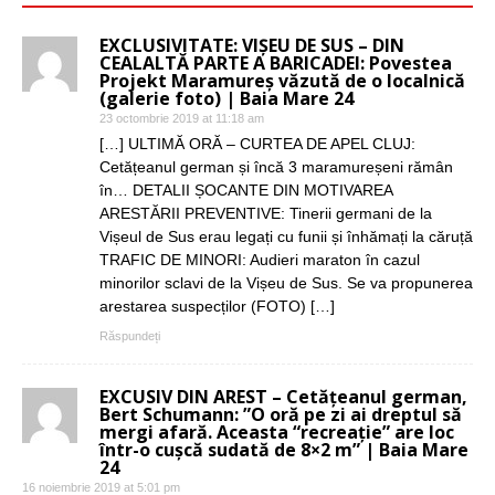
EXCLUSIVITATE: VIȘEU DE SUS – DIN
CEALALTĂ PARTE A BARICADEI: Povestea
Projekt Maramureș văzută de o localnică
(galerie foto) | Baia Mare 24
23 octombrie 2019 at 11:18 am
[…] ULTIMĂ ORĂ – CURTEA DE APEL CLUJ:
Cetățeanul german și încă 3 maramureșeni rămân
în… DETALII ȘOCANTE DIN MOTIVAREA
ARESTĂRII PREVENTIVE: Tinerii germani de la
Vișeul de Sus erau legați cu funii și înhămați la căruță
TRAFIC DE MINORI: Audieri maraton în cazul
minorilor sclavi de la Vișeu de Sus. Se va propunerea
arestarea suspecților (FOTO) […]
Răspundeți
EXCUSIV DIN AREST – Cetățeanul german,
Bert Schumann: ”O oră pe zi ai dreptul să
mergi afară. Aceasta “recreație” are loc
într-o cușcă sudată de 8×2 m” | Baia Mare
24
16 noiembrie 2019 at 5:01 pm