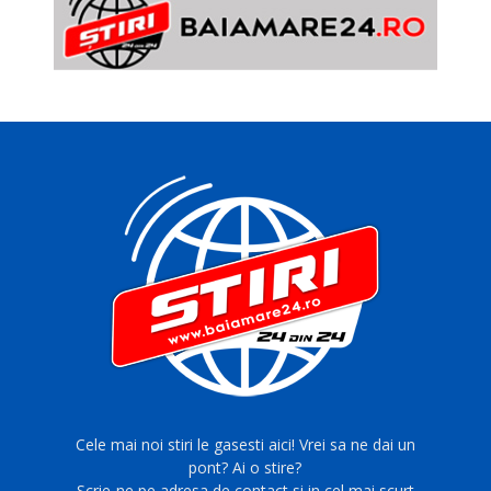
Cele mai noi stiri le gasesti aici! Vrei sa ne dai un
pont? Ai o stire?
Scrie-ne pe adresa de contact si in cel mai scurt