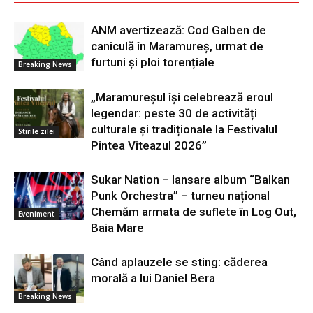
ANM avertizează: Cod Galben de
caniculă în Maramureș, urmat de
furtuni și ploi torențiale
Breaking News
„Maramureșul își celebrează eroul
legendar: peste 30 de activități
culturale și tradiționale la Festivalul
Stirile zilei
Pintea Viteazul 2026”
Sukar Nation – lansare album “Balkan
Punk Orchestra” – turneu național
Chemăm armata de suflete în Log Out,
Eveniment
Baia Mare
Când aplauzele se sting: căderea
morală a lui Daniel Bera
Breaking News