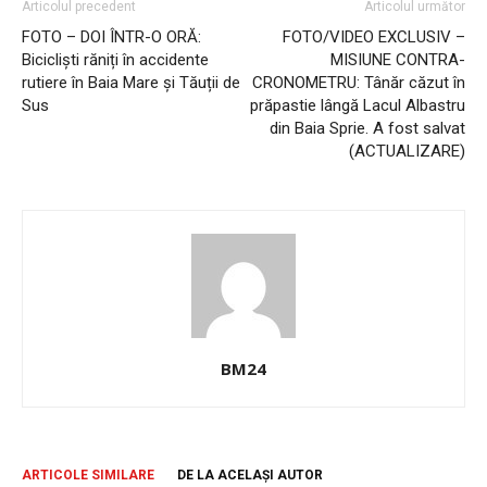
Articolul precedent
Articolul următor
FOTO – DOI ÎNTR-O ORĂ:
FOTO/VIDEO EXCLUSIV –
Bicicliști răniți în accidente
MISIUNE CONTRA-
rutiere în Baia Mare și Tăuții de
CRONOMETRU: Tânăr căzut în
Sus
prăpastie lângă Lacul Albastru
din Baia Sprie. A fost salvat
(ACTUALIZARE)
BM24
ARTICOLE SIMILARE
DE LA ACELAȘI AUTOR