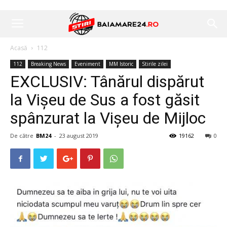
Acasă
112
112
Breaking News
Eveniment
MM Istoric
Stirile zilei
EXCLUSIV: Tânărul dispărut
la Vișeu de Sus a fost găsit
spânzurat la Vișeu de Mijloc
De către
BM24
-
23 august 2019
19162
0