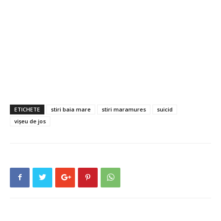
ETICHETE
stiri baia mare
stiri maramures
suicid
vișeu de jos