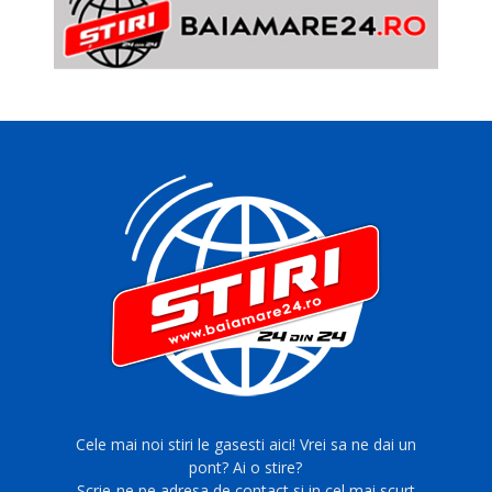
Cele mai noi stiri le gasesti aici! Vrei sa ne dai un
pont? Ai o stire?
Scrie-ne pe adresa de contact si in cel mai scurt