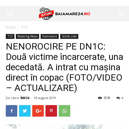
Acasă
112
112
Breaking News
Eveniment
Stirile zilei
NENOROCIRE PE DN1C:
Două victime încarcerate, una
decedată. A intrat cu mașina
direct în copac (FOTO/VIDEO
– ACTUALIZARE)
De către
BM24
-
18 august 2019
7270
4