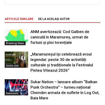
ARTICOLE SIMILARE
DE LA ACELAȘI AUTOR
ANM avertizează: Cod Galben de
caniculă în Maramureș, urmat de
furtuni și ploi torențiale
Breaking News
„Maramureșul își celebrează eroul
legendar: peste 30 de activități
culturale și tradiționale la Festivalul
Stirile zilei
Pintea Viteazul 2026”
Sukar Nation – lansare album “Balkan
Punk Orchestra” – turneu național
Chemăm armata de suflete în Log Out,
Eveniment
Baia Mare