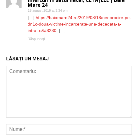
Mare 24
19 august 2019 at 3:34 pm
[…]
https://baiamare24.ro/2019/08/18/nenorocire-pe-
dn1c-doua-victime-incarcerate-una-decedata-a-
intrat-c&#8230
; […]
Răspundeți
LĂSAȚI UN MESAJ