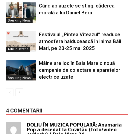
Când aplauzele se sting: căderea
morală a lui Daniel Bera
Breaking News
Festivalul „Pintea Viteazul” readuce
atmosfera haiducească în inima Băii
Mari, pe 23-25 mai 2025
Administratie
Mâine are loc în Baia Mare o nouă
campanie de colectare a aparatelor
electrice uzate
Breaking News
4 COMENTARII
DOLIU ÎN MUZICA POPULARĂ: Anamaria
Pop a decedat la Cicârlău (foto/video