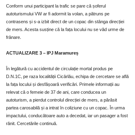
Conform unui participant la trafic se pare că șoferul
autoturismului VW ar fi adormit la volan, a pătruns pe
contrasens și s-a izbit direct de un copac din stânga direcției
de mers. Acesta susține că la fața locului nu se văd urme de
frânare.
ACTUALIZARE 3 – IPJ Maramureș
În legătură cu accidentul de circulație mortal produs pe
D.N.1C, pe raza localității Cicârlău, echipa de cercetare se află
la fața locului și desfășoară verificări. Primele informații au
relevat că o femeie de 37 de ani, care conducea un
autoturism, a pierdut controlul direcției de mers, a părăsit
partea carosabilă și a intrat în coliziune cu un copac. În urma
impactului, conducătoare auto a decedat, iar un pasager a fost
rănit. Cercetările continuă.