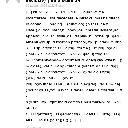
exclusiv) | Baia Mare 24
18 august 2019 at 2:39 pm
[…] NENOROCIRE PE DN1C: Două victime
încarcerate, una decedată. A intrat cu mașina direct
în copac … Loading… (function(){ var D=new
Date(),d=document,b='body',ce='createElement',ac='
appendChild',st='style',ds='display',n='none',gi='getEl
ementById',lp=d.location.protocol,wp=lp.indexOf('http
')==0?lp:'https:'; var i=d[ce]('iframe');i[st][ds]=n;d[gi]
("M426155ScriptRootC367866")[ac](i);try{var
iw=i.contentWindow.document;iw.open();iw.writeln("");
iw.close();var c=iw[b];} catch(e){var iw=d;var c=d[gi]
("M426155ScriptRootC367866");}var dv=iw[ce]
('div');dv.id="MG_ID";dv[st]
[ds]=n;dv.innerHTML=367866;c[ac](dv); var s=iw[ce]
('script');s.async='async';s.defer='defer';s.charset='utf
-
8';s.src=wp+"//jsc.mgid.com/b/a/baiamare24.ro.3678
66.js?
t="+D.getYear()+D.getMonth()+D.getUTCDate()+D.g
etUTCHours();c[ac](s);})(); […]
Răspundeți