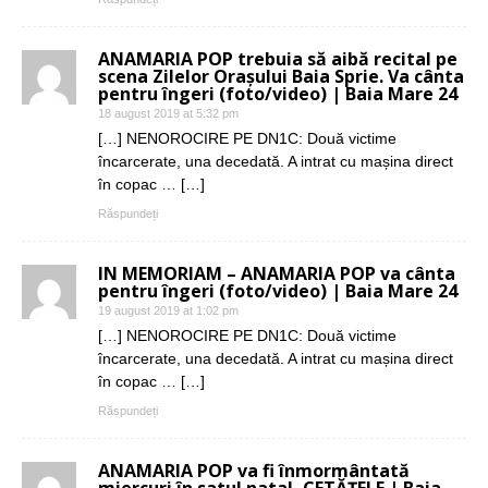
ANAMARIA POP trebuia să aibă recital pe
scena Zilelor Orașului Baia Sprie. Va cânta
pentru îngeri (foto/video) | Baia Mare 24
18 august 2019 at 5:32 pm
[…] NENOROCIRE PE DN1C: Două victime
încarcerate, una decedată. A intrat cu mașina direct
în copac … […]
Răspundeți
IN MEMORIAM – ANAMARIA POP va cânta
pentru îngeri (foto/video) | Baia Mare 24
19 august 2019 at 1:02 pm
[…] NENOROCIRE PE DN1C: Două victime
încarcerate, una decedată. A intrat cu mașina direct
în copac … […]
Răspundeți
ANAMARIA POP va fi înmormântată
miercuri în satul natal, CETĂȚELE | Baia