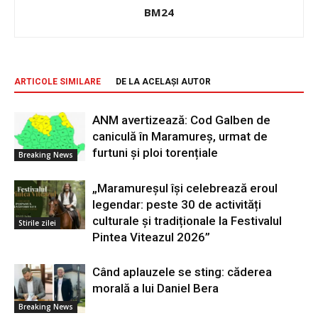
BM24
ARTICOLE SIMILARE
DE LA ACELAȘI AUTOR
ANM avertizează: Cod Galben de
caniculă în Maramureș, urmat de
furtuni și ploi torențiale
Breaking News
„Maramureșul își celebrează eroul
legendar: peste 30 de activități
culturale și tradiționale la Festivalul
Stirile zilei
Pintea Viteazul 2026”
Când aplauzele se sting: căderea
morală a lui Daniel Bera
Breaking News