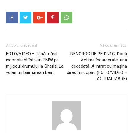
Articolul precedent
Articolul următor
FOTO/VIDEO – Tânăr găsit
NENOROCIRE PE DN1C: Două
inconștient într-un BMW pe
victime încarcerate, una
mijlocul drumului la Gherla. La
decedată. A intrat cu mașina
volan un băimărean beat
direct în copac (FOTO/VIDEO –
ACTUALIZARE)