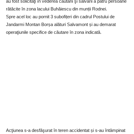
au fost solicitaţi în vederea căutării şi salvării a patru persoane
rătăcite în zona lacului Buhăiescu din munții Rodnei.
Spre acel loc au pornit 3 subofițeri din cadrul Postului de
Jandarmi Montan Borșa alături Salvamont și au demarat
operaţiunile specifice de căutare în zona indicată.
Acţiunea s-a desfăşurat în teren accidentat și s-au întâmpinat