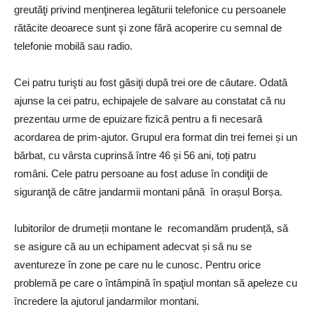
greutăţi privind menţinerea legăturii telefonice cu persoanele
rătăcite deoarece sunt şi zone fără acoperire cu semnal de
telefonie mobilă sau radio.
Cei patru turişti au fost găsiţi după trei ore de căutare. Odată
ajunse la cei patru, echipajele de salvare au constatat că nu
prezentau urme de epuizare fizică pentru a fi necesară
acordarea de prim-ajutor. Grupul era format din trei femei și un
bărbat, cu vârsta cuprinsă între 46 și 56 ani, toți patru
români. Cele patru persoane au fost aduse în condiţii de
siguranţă de către jandarmii montani până în orașul Borșa.
Iubitorilor de drumeții montane le recomandăm prudență, să
se asigure că au un echipament adecvat și să nu se
aventureze în zone pe care nu le cunosc. Pentru orice
problemă pe care o întâmpină în spaţiul montan să apeleze cu
încredere la ajutorul jandarmilor montani.