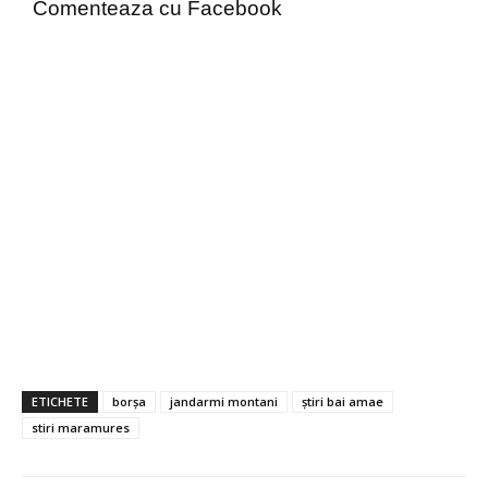
Comenteaza cu Facebook
ETICHETE
borșa
jandarmi montani
știri bai amae
stiri maramures