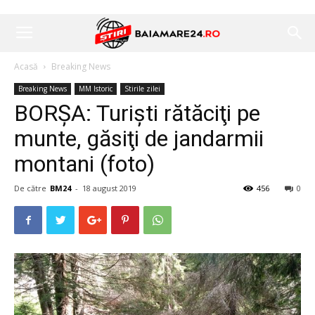
Acasă
Breaking News
Breaking News
MM Istoric
Stirile zilei
BORȘA: Turişti rătăciţi pe
munte, găsiţi de jandarmii
montani (foto)
De către
BM24
-
18 august 2019
456
0