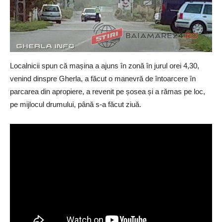
Localnicii spun că mașina a ajuns în zonă în jurul orei 4,30,
venind dinspre Gherla, a făcut o manevră de întoarcere în
parcarea din apropiere, a revenit pe șosea și a rămas pe loc,
pe mijlocul drumului, până s-a făcut ziuă.