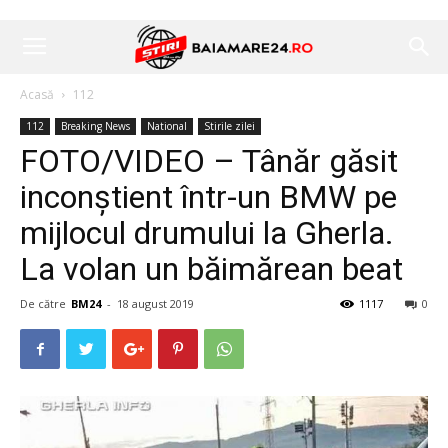
Acasă
112
112
Breaking News
National
Stirile zilei
FOTO/VIDEO – Tânăr găsit
inconștient într-un BMW pe
mijlocul drumului la Gherla.
La volan un băimărean beat
De către
BM24
-
18 august 2019
1117
0