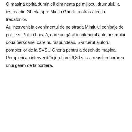
O mașină oprită duminică dimineața pe mijlocul drumului, la
ieșirea din Gherla spre Mintiu Gherlii, a atras atenția
trecătorilor.
Au intervenit la evenimentul de pe strada Mintiului echipaje de
poliție și Poliția Locală, care au găsit în interiorul autoturismului
două persoane, care nu răspundeau. S-a cerut ajutorul
pompierilor de la SVSU Gherla pentru a deschide mașina.
Pompierii au intervenit în jurul orei 6,30 și s-a reușit coborârea
unui geam de la portieră.