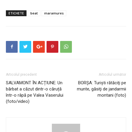
ETICHETE
beat
maramures
Articolul precedent
Articolul următor
SALVAMONT ÎN ACȚIUNE: Un
BORȘA: Turişti rătăciţi pe
bărbat a căzut dintr-o căruță
munte, găsiţi de jandarmii
într-o râpă pe Valea Vaserului
montani (foto)
(foto/video)