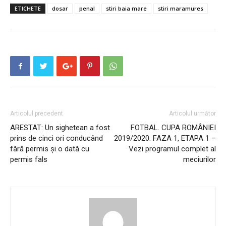
ETICHETE
dosar
penal
stiri baia mare
stiri maramures
Articolul precedent
Articolul următor
ARESTAT: Un sighetean a fost
FOTBAL. CUPA ROMÂNIEI
prins de cinci ori conducând
2019/2020. FAZA 1, ETAPA 1 –
fără permis și o dată cu
Vezi programul complet al
permis fals
meciurilor