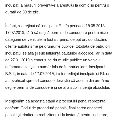
inculpat, a măsurii preventive a arestului la domiciliu pentru o
durată de 30 de zile.
În fapt, s-a reţinut că inculpatul F.I., în perioada 19.05.2018-
17.07.2019, fără să deţină permis de conducere pentru nicio
categorie de vehicule, a fost surprins, de opt ori, conducând
diferite autoturisme pe drumurile publice, totodată de patru ori
inculpatul se afla şi sub influenţa băuturilor alcoolice, iar în data
de 27.01.2019 a condus pe drumurile publice un vehicul
neînmatriculat şi cu număr fals de înmatriculare. Inculpatul
B.S.I., în data de 17.07.2019, i-a încredinţat inculpatului F.I. un
autovehicul spre a-l conduce deşi ştia că acesta din urmă nu
deţine permis de conducere şi se află sub influenţa alcoolului.
Menţionăm că această etapă a procesului penal reprezintă,
conform Codul de procedură penală, finalizarea anchetei
penale şi trimiterea rechizitoriului la instanţă pentru judecare,