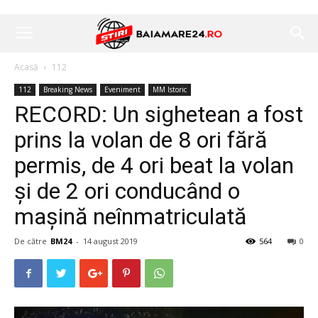
Acasă
112
112
Breaking News
Eveniment
MM Istoric
RECORD: Un sighetean a fost
prins la volan de 8 ori fără
permis, de 4 ori beat la volan
și de 2 ori conducând o
mașină neînmatriculată
De către
BM24
-
14 august 2019
564
0