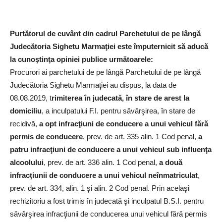
Purtătorul de cuvânt din cadrul Parchetului de pe lângă
Judecătoria Sighetu Marmaţiei este împuternicit să aducă
la cunoştinţa opiniei publice următoarele:
Procurori ai parchetului de pe lângă Parchetului de pe lângă
Judecătoria Sighetu Marmaţiei au dispus, la data de
08.08.2019, t
rimiterea în judecată, în stare de arest la
domiciliu
, a inculpatului F.I. pentru săvârşirea, în stare de
recidivă,
a opt infracţiuni de conducere a unui vehicul fără
permis de conducere
, prev. de art. 335 alin. 1 Cod penal,
a
patru infracţiuni de conducere a unui vehicul sub influenţa
alcoolului
, prev. de art. 336 alin. 1 Cod penal,
a două
infracţiunii de conducere a unui vehicul neînmatriculat
,
prev. de art. 334, alin. 1 şi alin. 2 Cod penal. Prin acelaşi
rechizitoriu a fost trimis în judecată şi inculpatul B.S.I. pentru
săvârşirea infracţiunii de conducerea unui vehicul fără permis