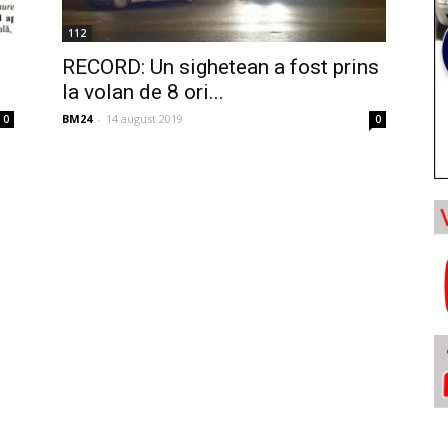
112
RECORD: Un sighetean a fost prins
la volan de 8 ori...
BM24
-
14 august 2019
0
0