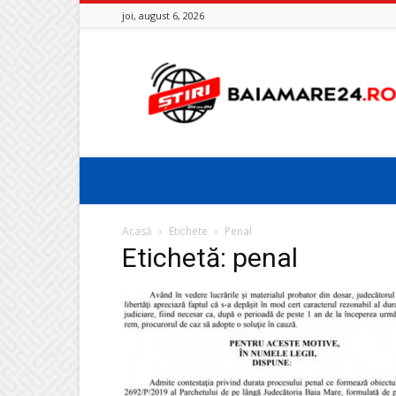
joi, august 6, 2026
Baia
Mare
24
Acasă
Etichete
Penal
Etichetă: penal