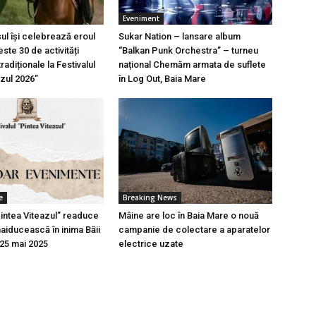
Eveniment
l își celebrează eroul
Sukar Nation – lansare album
ste 30 de activități
“Balkan Punk Orchestra” – turneu
tradiționale la Festivalul
național Chemăm armata de suflete
azul 2026”
în Log Out, Baia Mare
e
Breaking News
Pintea Viteazul” readuce
Mâine are loc în Baia Mare o nouă
aiducească în inima Băii
campanie de colectare a aparatelor
-25 mai 2025
electrice uzate