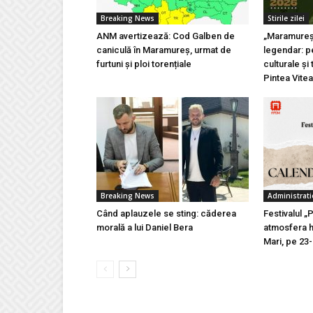
Breaking News
Stirile zilei
ANM avertizează: Cod Galben de
„Maramureșu
caniculă în Maramureș, urmat de
legendar: pe
furtuni și ploi torențiale
culturale și 
Pintea Vite
Breaking News
Administrati
Când aplauzele se sting: căderea
Festivalul „
morală a lui Daniel Bera
atmosfera h
Mari, pe 23