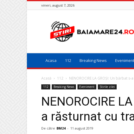
vineri, august 7, 2026
Baia
Mare
24
Acasa
112
Breaking News
Evenimen
Acasă
112
NENOROCIRE LA GROȘI: Un bărbat s-a ră
112
Breaking News
Eveniment
Stirile zilei
NENOROCIRE LA G
a răsturnat cu tr
De către
BM24
-
11 august 2019