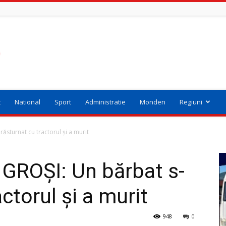
t
National
Sport
Administratie
Monden
Regiuni
sturnat cu tractorul și a murit
ROȘI: Un bărbat s-
actorul și a murit
948
0