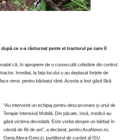
upă ce s-a răsturnat peste el tractorul pe care îl
mnalat că, în apropiere de o cunoscută cofetărie din centrul
ctor. Imediat, la fața locului s-au deplasat forțele de
 face nimic pentru bărbatul rănit. Acesta a fost găsit fără
“Au intervenit un echipaj pentru descarcerare și unul de
Terapie Intensivă Mobilă. Din păcate, însă, medicii au
găsit victima decedată. Este vorba despre un bărbat în
vârstă de 66 de ani”, a declarat, pentru AxaNews.ro,
Oana Alexa-Gonczi, purtătorul de cuvânt al ISU