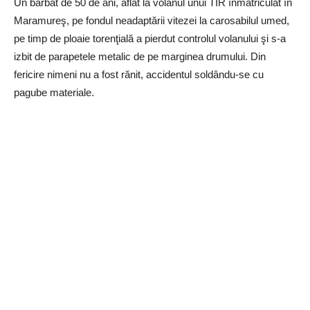
Un bărbat de 50 de ani, aflat la volanul unui TIR înmatriculat în
Maramureş, pe fondul neadaptării vitezei la carosabilul umed,
pe timp de ploaie torenţială a pierdut controlul volanului şi s-a
izbit de parapetele metalic de pe marginea drumului. Din
fericire nimeni nu a fost rănit, accidentul soldându-se cu
pagube materiale.