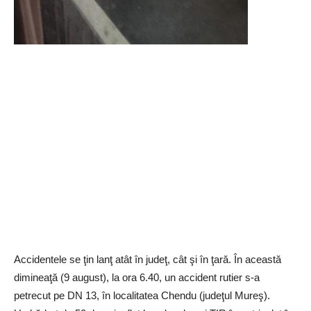
Accidentele se ţin lanţ atât în judeţ, cât şi în ţară. În această
dimineaţă (9 august), la ora 6.40, un accident rutier s-a
petrecut pe DN 13, în localitatea Chendu (judeţul Mureş).