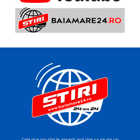
Cele mai noi stiri le gasesti aici! Vrei sa ne dai un