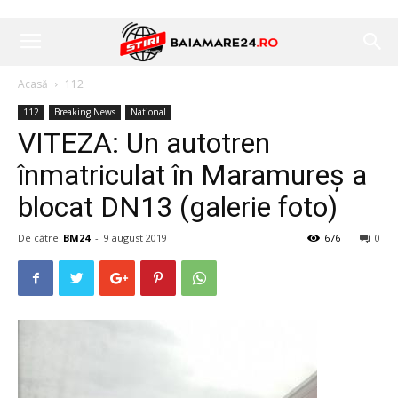
Acasă
112
112
Breaking News
National
VITEZA: Un autotren
înmatriculat în Maramureș a
blocat DN13 (galerie foto)
De către
BM24
-
9 august 2019
676
0