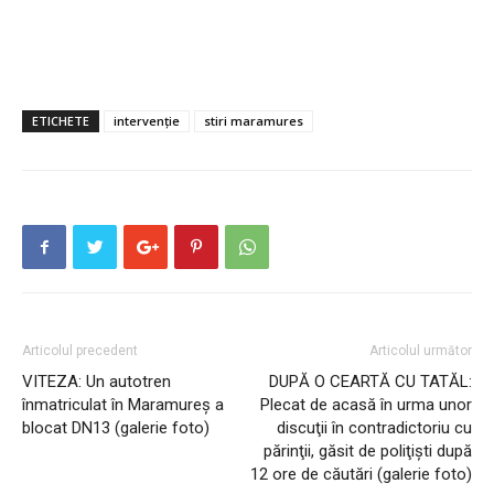
ETICHETE
intervenție
stiri maramures
Articolul precedent
Articolul următor
VITEZA: Un autotren
DUPĂ O CEARTĂ CU TATĂL:
înmatriculat în Maramureș a
Plecat de acasă în urma unor
blocat DN13 (galerie foto)
discuţii în contradictoriu cu
părinţii, găsit de poliţişti după
12 ore de căutări (galerie foto)