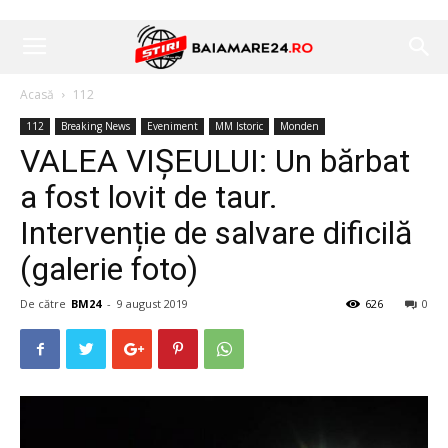
Acasă
112
112
Breaking News
Eveniment
MM Istoric
Monden
VALEA VIȘEULUI: Un bărbat
a fost lovit de taur.
Intervenție de salvare dificilă
(galerie foto)
De către
BM24
-
9 august 2019
626
0