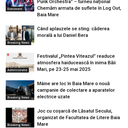
Punk Orchestra” – turneu național
Chemăm armata de suflete în Log Out,
Eveniment
Baia Mare
Când aplauzele se sting: căderea
morală a lui Daniel Bera
Breaking News
Festivalul „Pintea Viteazul” readuce
atmosfera haiducească în inima Băii
Mari, pe 23-25 mai 2025
Administratie
Mâine are loc în Baia Mare o nouă
campanie de colectare a aparatelor
electrice uzate
Breaking News
Joc cu coșarcă de Lăsatul Secului,
organizat de Facultatea de Litere Baia
Mare
Breaking News