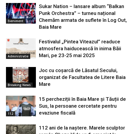
Sukar Nation – lansare album “Balkan
Punk Orchestra” – turneu național
Chemăm armata de suflete în Log Out,
Eveniment
Baia Mare
Festivalul „Pintea Viteazul” readuce
atmosfera haiducească în inima Băii
Mari, pe 23-25 mai 2025
Administratie
Joc cu coșarcă de Lăsatul Secului,
organizat de Facultatea de Litere Baia
Mare
Breaking News
15 percheziții în Baia Mare și Tăuții de
Sus, la persoane cercetate pentru
evaziune fiscală
112
112 ani de la naștere. Marele sculptor