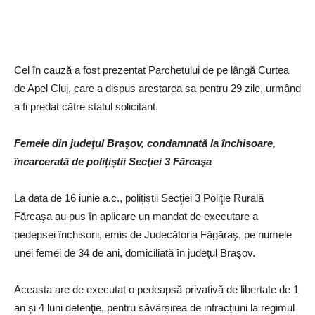
Cel în cauză a fost prezentat Parchetului de pe lângă Curtea
de Apel Cluj, care a dispus arestarea sa pentru 29 zile, urmând
a fi predat către statul solicitant.
Femeie din judeţul Braşov, condamnată la închisoare,
încarcerată de polițiștii Secţiei 3 Fărcaşa
La data de 16 iunie a.c., polițiștii Secţiei 3 Poliţie Rurală
Fărcaşa au pus în aplicare un mandat de executare a
pedepsei închisorii, emis de Judecătoria Făgăraş, pe numele
unei femei de 34 de ani, domiciliată în judeţul Braşov.
Aceasta are de executat o pedeapsă privativă de libertate de 1
an și 4 luni detenţie, pentru săvârșirea de infracțiuni la regimul