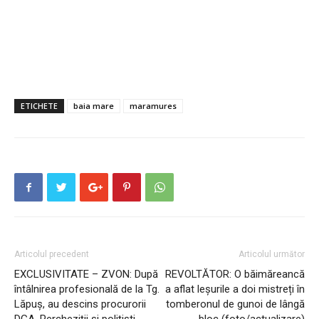
ETICHETE
baia mare
maramures
Articolul precedent
Articolul următor
EXCLUSIVITATE – ZVON: După
REVOLTĂTOR: O băimăreancă
întâlnirea profesională de la Tg.
a aflat leșurile a doi mistreți în
Lăpuș, au descins procurorii
tomberonul de gunoi de lângă