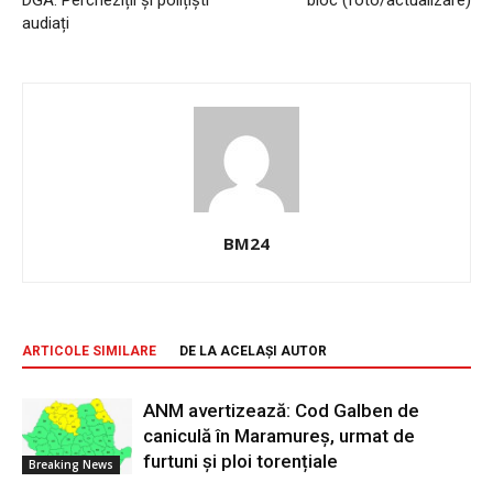
DGA. Percheziții și polițiști
bloc (foto/actualizare)
audiați
BM24
ARTICOLE SIMILARE
DE LA ACELAȘI AUTOR
ANM avertizează: Cod Galben de
caniculă în Maramureș, urmat de
furtuni și ploi torențiale
Breaking News