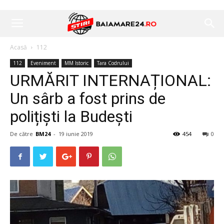
Acasă
112
112
Eveniment
MM Istoric
Tara Codrului
URMĂRIT INTERNAȚIONAL:
Un sârb a fost prins de
polițiști la Budești
De către
BM24
-
19 iunie 2019
454
0