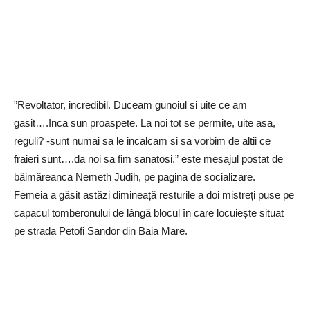
”Revoltator, incredibil. Duceam gunoiul si uite ce am
gasit….Inca sun proaspete. La noi tot se permite, uite asa,
reguli? -sunt numai sa le incalcam si sa vorbim de altii ce
fraieri sunt….da noi sa fim sanatosi.” este mesajul postat de
băimăreanca Nemeth Judih, pe pagina de socializare.
Femeia a găsit astăzi dimineață resturile a doi mistreți puse pe
capacul tomberonului de lângă blocul în care locuiește situat
pe strada Petofi Sandor din Baia Mare.