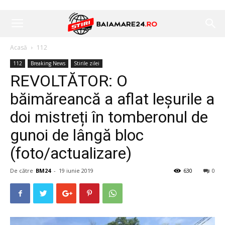
Acasă
112
112
Breaking News
Stirile zilei
REVOLTĂTOR: O
băimăreancă a aflat leșurile a
doi mistreți în tomberonul de
gunoi de lângă bloc
(foto/actualizare)
De către
BM24
-
19 iunie 2019
630
0