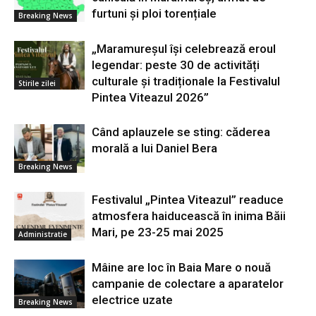
furtuni și ploi torențiale
Breaking News
„Maramureșul își celebrează eroul
legendar: peste 30 de activități
culturale și tradiționale la Festivalul
Stirile zilei
Pintea Viteazul 2026”
Când aplauzele se sting: căderea
morală a lui Daniel Bera
Breaking News
Festivalul „Pintea Viteazul” readuce
atmosfera haiducească în inima Băii
Mari, pe 23-25 mai 2025
Administratie
Mâine are loc în Baia Mare o nouă
campanie de colectare a aparatelor
electrice uzate
Breaking News