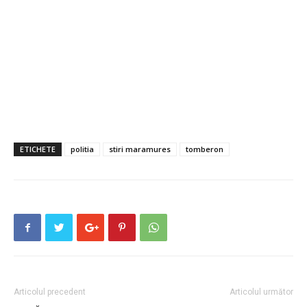
ETICHETE
politia
stiri maramures
tomberon
Articolul precedent
Articolul următor