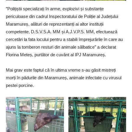
”Polițiștii specializați în arme, explozivi și substanțe
periculoase din cadrul Inspectoratului de Poliție al Județului
Maramureș, alături de reprezentanți ai altor instituții
competente, D.S.V.S.A. MM și A.J.V.P.S. MM, efectuează
cercetări la fata locului pentru a stabili împrejurările în care au
ajuns la tomberon resturi din animale sălbatice” a declarat
Florina Meteș, purtător de cuvânt al IPJ Maramureș.
Mai grav este faptul că în ultima vreme s-au găsit mistreți
morți în pădurile din Maramureș, animale infectate cu virusul
pestei porcine.