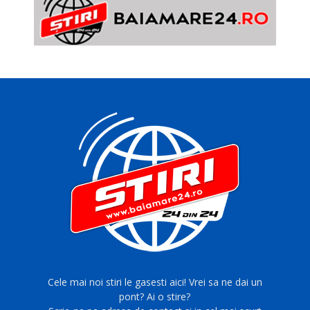
Cele mai noi stiri le gasesti aici! Vrei sa ne dai un
pont? Ai o stire?