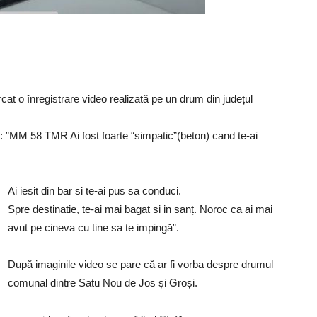
t o înregistrare video realizată pe un drum din județul
j: ”MM 58 TMR Ai fost foarte “simpatic”(beton) cand te-ai
Ai iesit din bar si te-ai pus sa conduci.
Spre destinatie, te-ai mai bagat si in sanț. Noroc ca ai mai
avut pe cineva cu tine sa te impingă”.
După imaginile video se pare că ar fi vorba despre drumul
comunal dintre Satu Nou de Jos și Groși.