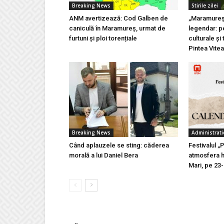
Breaking News
Stirile zilei
ANM avertizează: Cod Galben de
„Maramureșu
caniculă în Maramureș, urmat de
legendar: pe
furtuni și ploi torențiale
culturale și 
Pintea Vite
Breaking News
Administrati
Când aplauzele se sting: căderea
Festivalul „
morală a lui Daniel Bera
atmosfera h
Mari, pe 23