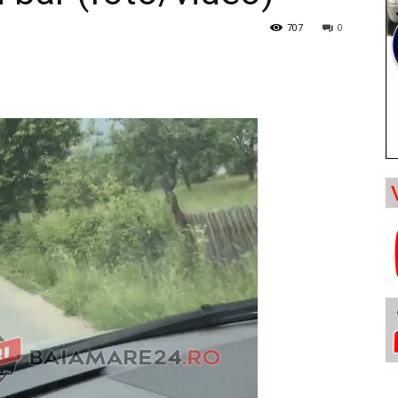
707
0