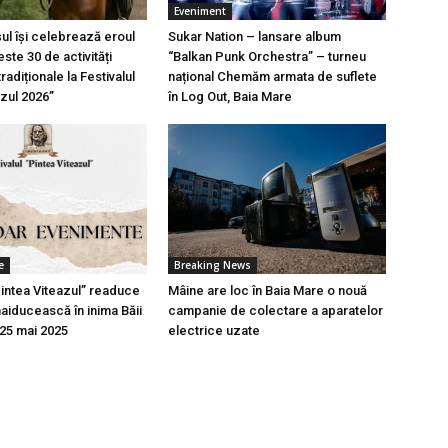
Eveniment
l își celebrează eroul
Sukar Nation – lansare album
ste 30 de activități
“Balkan Punk Orchestra” – turneu
tradiționale la Festivalul
național Chemăm armata de suflete
azul 2026”
în Log Out, Baia Mare
e
Breaking News
Pintea Viteazul” readuce
Mâine are loc în Baia Mare o nouă
aiducească în inima Băii
campanie de colectare a aparatelor
-25 mai 2025
electrice uzate