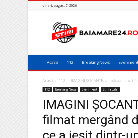
vineri, august 7, 2026
Baia
Mare
24
Acasa
112
Breaking News
Evenimen
Acasă
112
IMAGINI ȘOCANTE: Un bărbat a fost fil
112
Breaking News
Eveniment
Stirile zilei
IMAGINI ȘOCANTE
filmat mergând d
ce a ieșit dintr-u