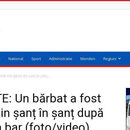
t
National
Sport
Administratie
Monden
Regiuni
mat mergând din șanț în șanț...
: Un bărbat a fost
in șanț în șanț după
n bar (foto/video)