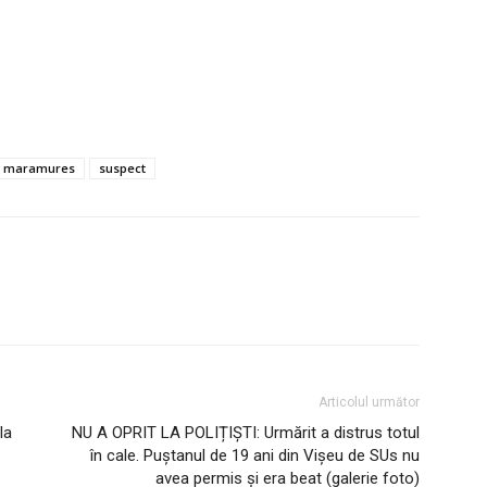
ri maramures
suspect
Articolul următor
la
NU A OPRIT LA POLIȚIȘTI: Urmărit a distrus totul
în cale. Puștanul de 19 ani din Vișeu de SUs nu
avea permis și era beat (galerie foto)