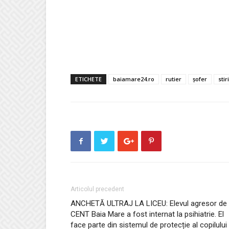
ETICHETE
baiamare24.ro
rutier
șofer
sti
Articolul precedent
ANCHETĂ ULTRAJ LA LICEU: Elevul agresor de 
CENT Baia Mare a fost internat la psihiatrie. El
face parte din sistemul de protecție al copilului