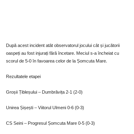
După acest incident atât observatorul jocului cât și jucătorii
oaspeți au fost injurați fără încetare. Meciul s-a încheiat cu
scorul de 5-0 în favoarea celor de la Șomcuta Mare.
Rezultatele etapei
Groșii Țibleșului – Dumbrăvița 2-1 (2-0)
Unirea Șișești – Viitorul Ulmeni 0-6 (0-3)
CS Seini – Progresul Șomcuta Mare 0-5 (0-3)