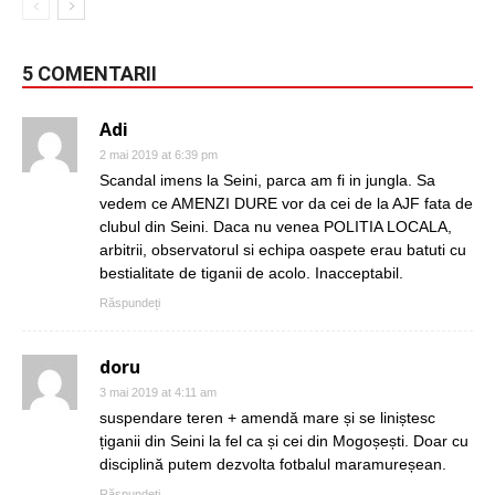
5 COMENTARII
Adi
2 mai 2019 at 6:39 pm
Scandal imens la Seini, parca am fi in jungla. Sa
vedem ce AMENZI DURE vor da cei de la AJF fata de
clubul din Seini. Daca nu venea POLITIA LOCALA,
arbitrii, observatorul si echipa oaspete erau batuti cu
bestialitate de tiganii de acolo. Inacceptabil.
Răspundeți
doru
3 mai 2019 at 4:11 am
suspendare teren + amendă mare și se liniștesc
țiganii din Seini la fel ca și cei din Mogoșești. Doar cu
disciplină putem dezvolta fotbalul maramureșean.
Răspundeți