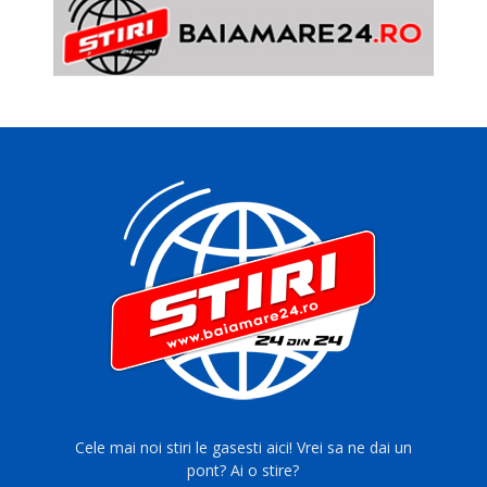
Cele mai noi stiri le gasesti aici! Vrei sa ne dai un
pont? Ai o stire?