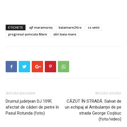
ETICHETE
ajf maramureș
baiamare24.ro
cs seini
progresul șomcuta Mare
stiri baia mare
Articolul precedent
Articolul următor
Drumul județean DJ 109F,
CĂZUT ÎN STRADĂ: Salvat de
afectat de căderi de pietre în
un echipaj al Ambulanței de pe
Pasul Rotunda (foto)
strada George Coșbuc
(foto/video)