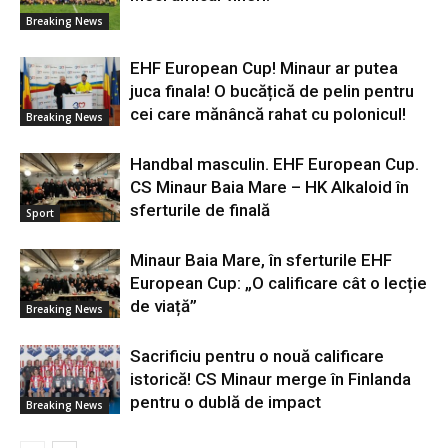
Breaking News
EHF European Cup! Minaur ar putea
juca finala! O bucățică de pelin pentru
cei care mănâncă rahat cu polonicul!
Breaking News
Handbal masculin. EHF European Cup.
CS Minaur Baia Mare – HK Alkaloid în
sferturile de finală
Sport
Minaur Baia Mare, în sferturile EHF
European Cup: „O calificare cât o lecție
de viață”
Breaking News
Sacrificiu pentru o nouă calificare
istorică! CS Minaur merge în Finlanda
pentru o dublă de impact
Breaking News