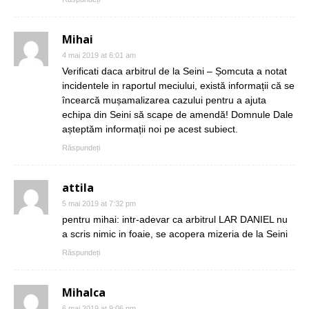
Mihai
4 mai 2019 at 6:01 am
Verificati daca arbitrul de la Seini – Șomcuta a notat
incidentele in raportul meciului, există informații că se
încearcă mușamalizarea cazului pentru a ajuta
echipa din Seini să scape de amendă! Domnule Dale
așteptăm informații noi pe acest subiect.
Răspundeți
attila
5 mai 2019 at 7:32 pm
pentru mihai: intr-adevar ca arbitrul LAR DANIEL nu
a scris nimic in foaie, se acopera mizeria de la Seini
Răspundeți
Mihalca
6 mai 2019 at 9:06 pm