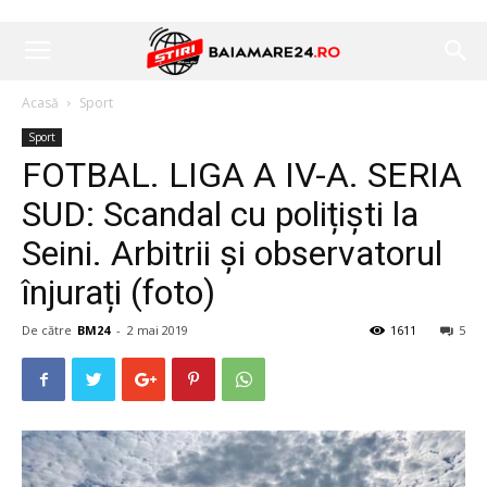
Acasă
Sport
Sport
FOTBAL. LIGA A IV-A. SERIA
SUD: Scandal cu polițiști la
Seini. Arbitrii și observatorul
înjurați (foto)
De către
BM24
-
2 mai 2019
1611
5