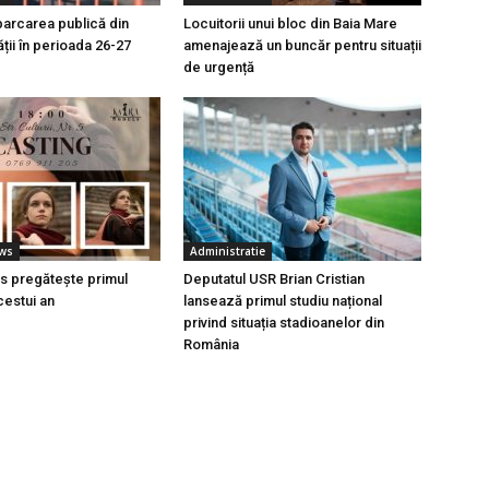
parcarea publică din
Locuitorii unui bloc din Baia Mare
ății în perioada 26-27
amenajează un buncăr pentru situații
de urgență
ews
Administratie
s pregătește primul
Deputatul USR Brian Cristian
cestui an
lansează primul studiu național
privind situația stadioanelor din
România