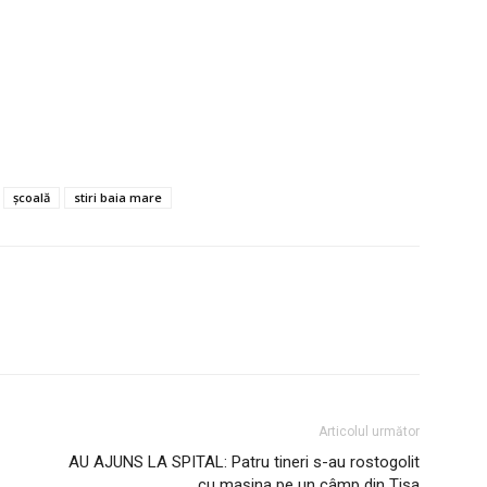
școală
stiri baia mare
Articolul următor
AU AJUNS LA SPITAL: Patru tineri s-au rostogolit
cu mașina pe un câmp din Tisa