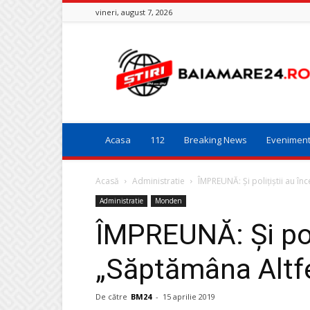
vineri, august 7, 2026
Baia
Mare
24
Acasa
112
Breaking News
Evenimen
Acasă
Administratie
ÎMPREUNĂ: Și polițiștii au în
Administratie
Monden
ÎMPREUNĂ: Și poli
„Săptămâna Altfel
De către
BM24
-
15 aprilie 2019