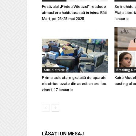
Festivalul „Pintea Viteazul” readuce
Se închide 
atmosfera haiducească în inima Băii
Piața Libert
Mari, pe 23-25 mai 2025
ianuarie
Administratie
Breaking N
Prima colectare gratuită de aparate
Kaira Model
electrice uzate din acest an are loc
casting al a
vineri, 17 ianuarie
LĂSAȚI UN MESAJ