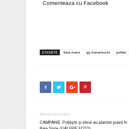
Comenteaza cu Facebook
ETICHETE
baia mare
ipj maramures
politie
Articolul precedent
CAMPANIE: Polițiștii și elevii au plantat puieți în
Baia Sprie (GALERIE FOTO)