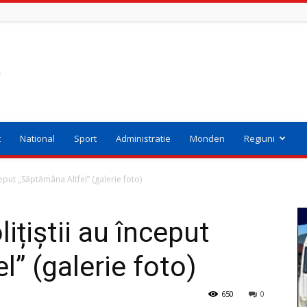
t
National
Sport
Administratie
Monden
Regiuni
ceput „Săptămâna Altfel” (galerie foto)
țiștii au început
” (galerie foto)
650
0