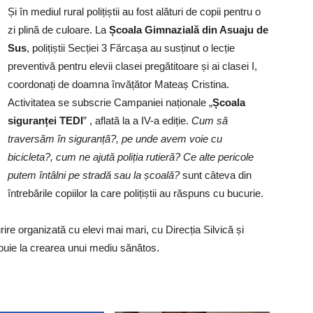
Și în mediul rural polițiștii au fost alături de copii pentru o
zi plină de culoare. La
Școala Gimnazială din Asuaju de
Sus
, polițiștii Secției 3 Fărcașa au susținut o lecție
preventivă pentru elevii clasei pregătitoare și ai clasei I,
coordonați de doamna învățător Mateaș Cristina.
Activitatea se subscrie Campaniei naționale „
Școala
siguranței TEDI
” , aflată la a IV-a ediție.
Cum să
traversăm în siguranță?, pe unde avem voie cu
bicicleta?, cum ne ajută poliția rutieră? Ce alte pericole
putem întâlni pe stradă sau la școală?
sunt câteva din
întrebările copiilor la care polițiștii au răspuns cu bucurie.
ire organizată cu elevi mai mari, cu Direcția Silvică și
tribuie la crearea unui mediu sănătos.