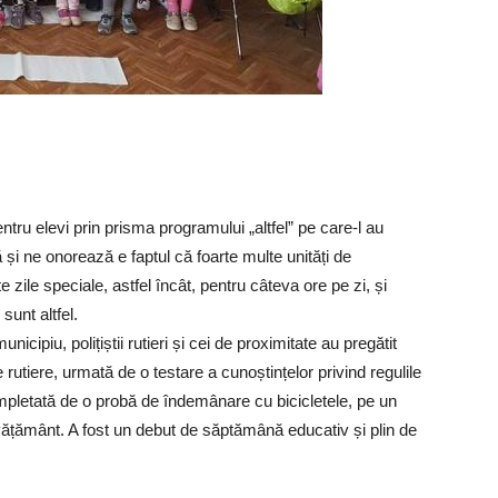
tru elevi prin prisma programului „altfel” pe care-l au
 și ne onorează e faptul că foarte multe unități de
 zile speciale, astfel încât, pentru câteva ore pe zi, și
 sunt altfel.
unicipiu, polițiștii rutieri și cei de proximitate au pregătit
 rutiere, urmată de o testare a cunoștințelor privind regulile
completată de o probă de îndemânare cu bicicletele, pe un
 învățământ. A fost un debut de săptămână educativ și plin de