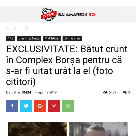
Acasă
112
112
Breaking News
MM Istoric
Stirile zilei
EXCLUSIVITATE: Bătut crunt
în Complex Borșa pentru că
s-ar fi uitat urât la el (foto
cititori)
De către
BM24
-
7 aprilie 2019
5477
0