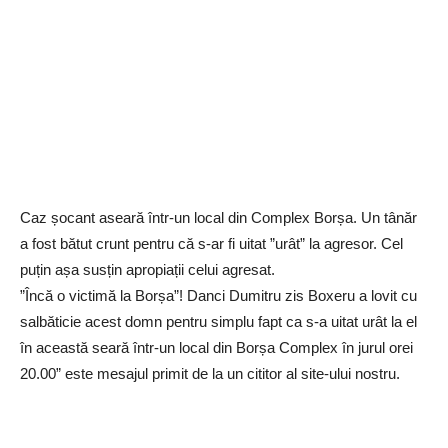
Caz șocant aseară într-un local din Complex Borșa. Un tânăr
a fost bătut crunt pentru că s-ar fi uitat ”urât” la agresor. Cel
puțin așa susțin apropiații celui agresat.
”Încă o victimă la Borșa”! Danci Dumitru zis Boxeru a lovit cu
salbăticie acest domn pentru simplu fapt ca s-a uitat urât la el
în această seară într-un local din Borșa Complex în jurul orei
20.00” este mesajul primit de la un cititor al site-ului nostru.