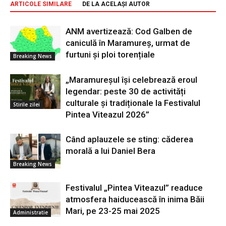
ARTICOLE SIMILARE
DE LA ACELAȘI AUTOR
ANM avertizează: Cod Galben de
caniculă în Maramureș, urmat de
furtuni și ploi torențiale
Breaking News
„Maramureșul își celebrează eroul
legendar: peste 30 de activități
culturale și tradiționale la Festivalul
Stirile zilei
Pintea Viteazul 2026”
Când aplauzele se sting: căderea
morală a lui Daniel Bera
Breaking News
Festivalul „Pintea Viteazul” readuce
atmosfera haiducească în inima Băii
Mari, pe 23-25 mai 2025
Administratie