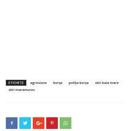
ETICHETE
agresiune
borșa
poliția borșa
stiri baia mare
stiri maramures