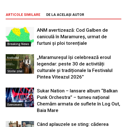
ARTICOLE SIMILARE
DE LA ACELAȘI AUTOR
ANM avertizează: Cod Galben de
caniculă în Maramureș, urmat de
furtuni și ploi torențiale
Breaking News
„Maramureșul își celebrează eroul
legendar: peste 30 de activități
culturale și tradiționale la Festivalul
Stirile zilei
Pintea Viteazul 2026”
Sukar Nation – lansare album “Balkan
Punk Orchestra” – turneu național
Chemăm armata de suflete în Log Out,
Eveniment
Baia Mare
Când aplauzele se sting: căderea