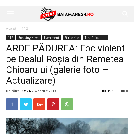
Acasă
112
112
Breaking News
Eveniment
Stirile zilei
Tara Chioarului
ARDE PĂDUREA: Foc violent
pe Dealul Roșia din Remetea
Chioarului (galerie foto –
Actualizare)
De către
BM24
-
4 aprilie 2019
1579
0