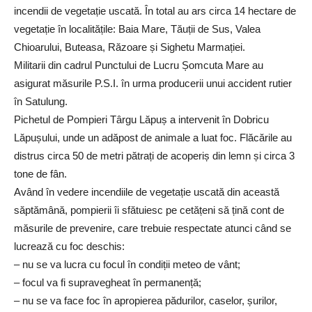
incendii de vegetație uscată. În total au ars circa 14 hectare de
vegetație în localitățile: Baia Mare, Tăuții de Sus, Valea
Chioarului, Buteasa, Răzoare și Sighetu Marmației.
Militarii din cadrul Punctului de Lucru Șomcuta Mare au
asigurat măsurile P.S.I. în urma producerii unui accident rutier
în Satulung.
Pichetul de Pompieri Târgu Lăpuș a intervenit în Dobricu
Lăpușului, unde un adăpost de animale a luat foc. Flăcările au
distrus circa 50 de metri pătrați de acoperiș din lemn și circa 3
tone de fân.
Având în vedere incendiile de vegetație uscată din această
săptămână, pompierii îi sfătuiesc pe cetățeni să țină cont de
măsurile de prevenire, care trebuie respectate atunci când se
lucrează cu foc deschis:
– nu se va lucra cu focul în condiții meteo de vânt;
– focul va fi supravegheat în permanență;
– nu se va face foc în apropierea pădurilor, caselor, șurilor,