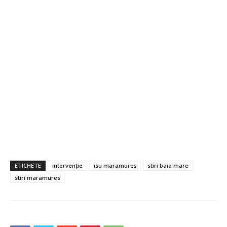
ETICHETE
intervenție
isu maramureș
stiri baia mare
stiri maramures